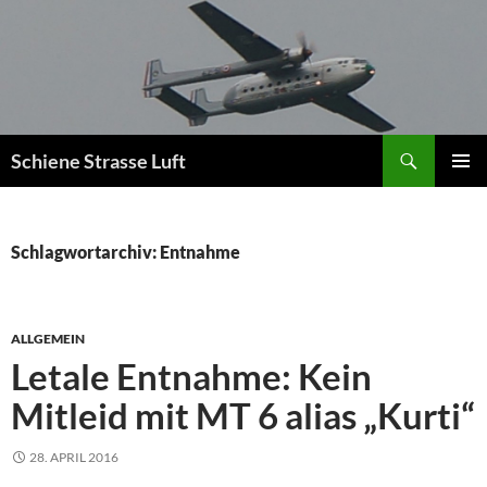
Zum
Inhalt
springen
Suchen
Schiene Strasse Luft
PRIMÄR
MENÜ
Schlagwortarchiv: Entnahme
ALLGEMEIN
Letale Entnahme: Kein
Mitleid mit MT 6 alias „Kurti“
28. APRIL 2016