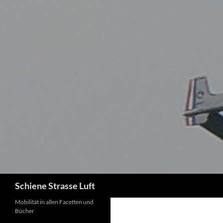
Zum
Inhalt
springen
Suchen
Schiene Strasse Luft
Mobilität in allen Facetten und
Bücher