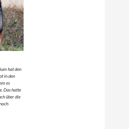
rium hat den
t in den
dem es
e. Das hatte
uch über die
 noch