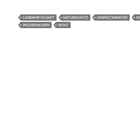
LANDWIRTSCHAFT
NATURSCHUTZ
UMWELTMINISTER
W
WILDESHAUSEN
WOLF