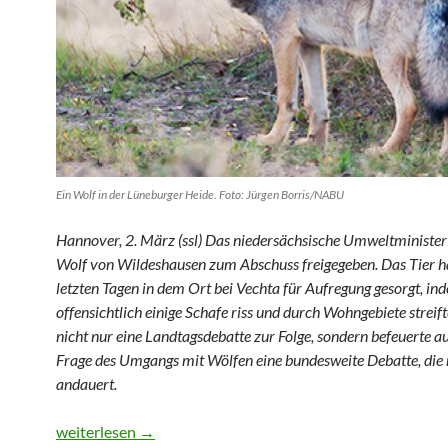
Ein Wolf in der Lüneburger Heide. Foto: Jürgen Borris/NABU
Hannover, 2. März (ssl) Das niedersächsische Umweltministe
Wolf von Wildeshausen zum Abschuss freigegeben. Das Tier ha
letzten Tagen in dem Ort bei Vechta für Aufregung gesorgt, in
offensichtlich einige Schafe riss und durch Wohngebiete streift
nicht nur eine Landtagsdebatte zur Folge, sondern befeuerte a
Frage des Umgangs mit Wölfen eine bundesweite Debatte, die
andauert.
Grüner Minister gibt Wolf zum Abschuss frei
weiterlesen
→