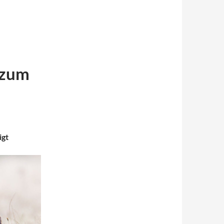
 zum
igt