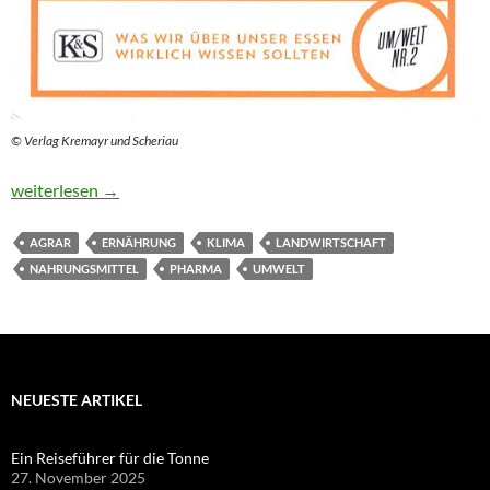
© Verlag Kremayr und Scheriau
Alles „bio“ – oder was?
weiterlesen
→
AGRAR
ERNÄHRUNG
KLIMA
LANDWIRTSCHAFT
NAHRUNGSMITTEL
PHARMA
UMWELT
NEUESTE ARTIKEL
Ein Reiseführer für die Tonne
27. November 2025