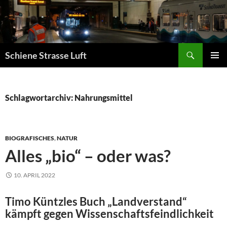
Zum
Inhalt
springen
Suchen
Schiene Strasse Luft
PRIMÄR
MENÜ
Schlagwortarchiv: Nahrungsmittel
BIOGRAFISCHES
,
NATUR
Alles „bio“ – oder was?
10. APRIL 2022
Timo Küntzles Buch „Landverstand“
kämpft gegen Wissenschaftsfeindlichkeit