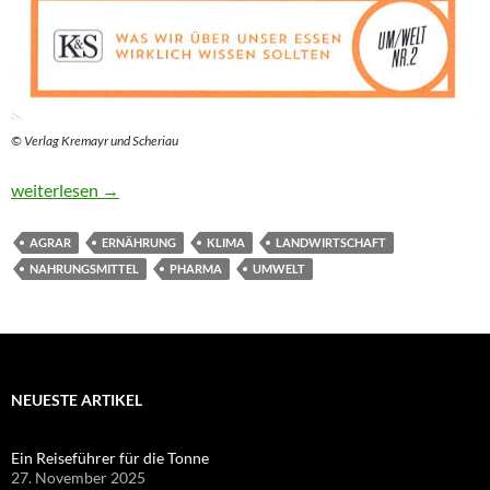
© Verlag Kremayr und Scheriau
Alles „bio“ – oder was?
weiterlesen
→
AGRAR
ERNÄHRUNG
KLIMA
LANDWIRTSCHAFT
NAHRUNGSMITTEL
PHARMA
UMWELT
NEUESTE ARTIKEL
Ein Reiseführer für die Tonne
27. November 2025