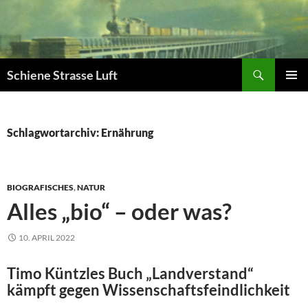
Zum
Inhalt
springen
Suchen
Schiene Strasse Luft
PRIMÄR
MENÜ
Schlagwortarchiv: Ernährung
BIOGRAFISCHES
,
NATUR
Alles „bio“ – oder was?
10. APRIL 2022
Timo Küntzles Buch „Landverstand“
kämpft gegen Wissenschaftsfeindlichkeit