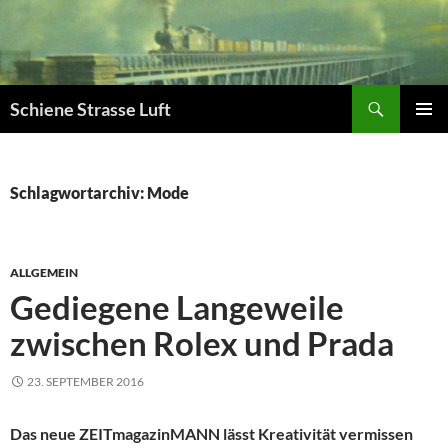
Zum
Inhalt
springen
Suchen
Schiene Strasse Luft
PRIMÄR
MENÜ
Schlagwortarchiv: Mode
ALLGEMEIN
Gediegene Langeweile
zwischen Rolex und Prada
23. SEPTEMBER 2016
Das neue ZEITmagazinMANN lässt Kreativität vermissen