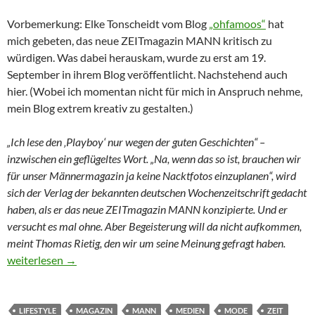
Vorbemerkung: Elke Tonscheidt vom Blog
„ohfamoos“
hat
mich gebeten, das neue ZEITmagazin MANN kritisch zu
würdigen. Was dabei herauskam, wurde zu erst am 19.
September in ihrem Blog veröffentlicht. Nachstehend auch
hier. (Wobei ich momentan nicht für mich in Anspruch nehme,
mein Blog extrem kreativ zu gestalten.)
„Ich lese den ‚Playboy‘ nur wegen der guten Geschichten“ –
inzwischen ein geflügeltes Wort. „Na, wenn das so ist, brauchen wir
für unser Männermagazin ja keine Nacktfotos einzuplanen“, wird
sich der Verlag der bekannten deutschen Wochenzeitschrift gedacht
haben, als er d
as neue ZEITmagazin MANN
konzipierte. Und er
versucht es mal ohne. Aber Begeisterung will da nicht aufkommen,
meint Thomas Rietig, den wir um seine Meinung gefragt haben.
Gediegene Langeweile zwischen Rolex und Prada
weiterlesen
→
LIFESTYLE
MAGAZIN
MANN
MEDIEN
MODE
ZEIT