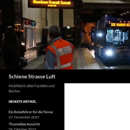
Zum
Inhalt
springen
Suchen
Schiene Strasse Luft
Mobilität in allen Facetten und
Bücher
NEUESTE ARTIKEL
Ein Reiseführer für die Tonne
27. November 2025
Thusneldas Aussicht
26. Oktober 2025