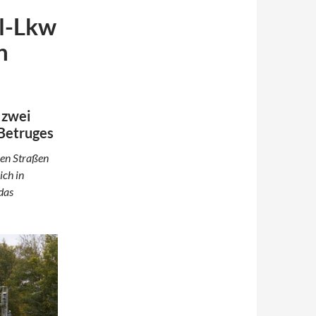
l-Lkw
n
 zwei
 Betruges
ren Straßen
ich in
das