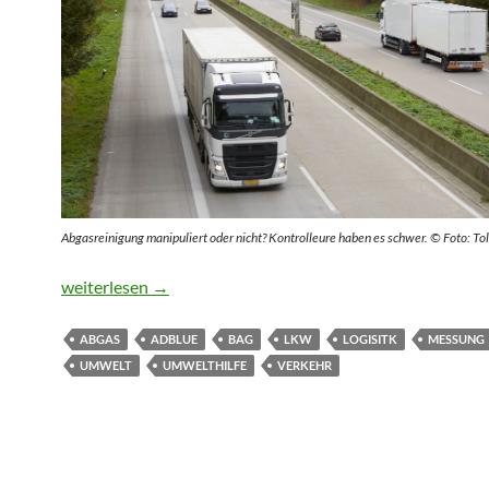
Abgasreinigung manipuliert oder nicht? Kontrolleure haben es schwer. © Foto: Tol
Auch der modernste Diesel-Lkw kann die Umwelt verpes
weiterlesen
→
ABGAS
ADBLUE
BAG
LKW
LOGISITK
MESSUNG
UMWELT
UMWELTHILFE
VERKEHR