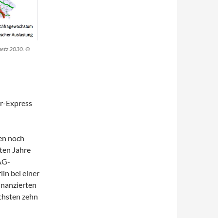
netz 2030. ©
hr-Express
en noch
ten Jahre
-AG-
in bei einer
inanzierten
chsten zehn
erung weiterer Großprojekte an