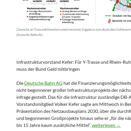
Zuwachs an Trassenkilometern und erwartete Engpässe iom deutschen Schienen
Deutsche Bahn AG
Infrastrukturvorstand Kefer: Für Y-Trasse und Rhein-Ru
muss der Bund Geld mitbringen
Die
Deutsche Bahn AG
hat die Finanzierungsmöglichkeit
nicht begonnener großer Infrastrukturprojekte der nächs
infrage gestellt. Das für die Infrastruktur zuständige DB
Vorstandsmitglied Volker Kefer sagte am Mittwoch in Berl
Präsentation des Netzausbauplans 2030, über die durchf
und begonnenen Großprojekte hinaus sehe er „für die nä
Bahn mahnt Finanzi
bis 15 Jahre kaum zusätzliche Mittel“.
weiterlesen
→