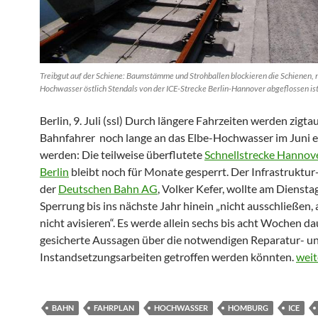
Treibgut auf der Schiene: Baumstämme und Strohballen blockieren die Schienen,
Hochwasser östlich Stendals von der ICE-Strecke Berlin-Hannover abgeflossen is
Berlin, 9. Juli (ssl) Durch längere Fahrzeiten werden zigt
Bahnfahrer noch lange an das Elbe-Hochwasser im Juni e
werden: Die teilweise überflutete
Schnellstrecke Hannov
Berlin
bleibt noch für Monate gesperrt. Der Infrastruktu
der
Deutschen Bahn AG
, Volker Kefer, wollte am Diensta
Sperrung bis ins nächste Jahr hinein „nicht ausschließen,
nicht avisieren“. Es werde allein sechs bis acht Wochen da
gesicherte Aussagen über die notwendigen Reparatur- u
Schn
Instandsetzungsarbeiten getroffen werden könnten.
weit
BAHN
FAHRPLAN
HOCHWASSER
HOMBURG
ICE