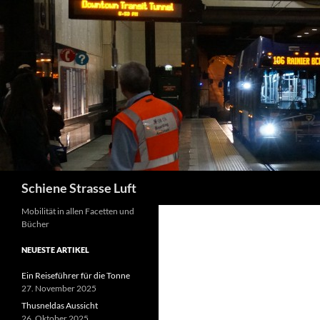
Zum
Inhalt
springen
Suchen
Schiene Strasse Luft
Mobilität in allen Facetten und
Bücher
NEUESTE ARTIKEL
Ein Reiseführer für die Tonne
27. November 2025
Thusneldas Aussicht
26. Oktober 2025