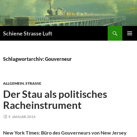
Zum
Inhalt
springen
Suchen
Schiene Strasse Luft
PRIMÄR
MENÜ
Schlagwortarchiv: Gouverneur
ALLGEMEIN
,
STRASSE
Der Stau als politisches
Racheinstrument
9. JANUAR 2014
New York Times: Büro des Gouverneurs von New Jersey