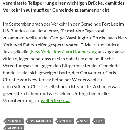
veranlasste Teilsperrung einer wichtigen Brücke, damit der
Verkehr in aufmüpfiger Gemeinde zusammenbricht
Im September brach der Verkehr in der Gemeinde Fort Lee im
US-Bundesstaat New Jersey für mehrere Tage total
zusammen, weil auf der George-Washington-Brücke nach New
York zwei Fahrstreifen gesperrt waren. E-Mails und andere
Texte, die die
„New York Times“ am Donnerstag
auszugsweise
zitierte, legen nahe, dass es sich dabei um eine politische
Vergeltungsaktion gegen den Bürgermeister der Gemeinde
handelte, der sich geweigert hatte, den Gouverneur Chris
Christie von New Jersey bei seiner Wiederwahl zu
unterstützen. Christie selbst bestritt, von der Aktion etwas
gewusst zu haben, und wies seinen Untergebenen die
Der Stau als politisches Racheinstrument
Verantwortung zu.
weiterlesen
→
CHRISTIE
GOUVERNEUR
POLITIK
STAU
USA
VERKEHR