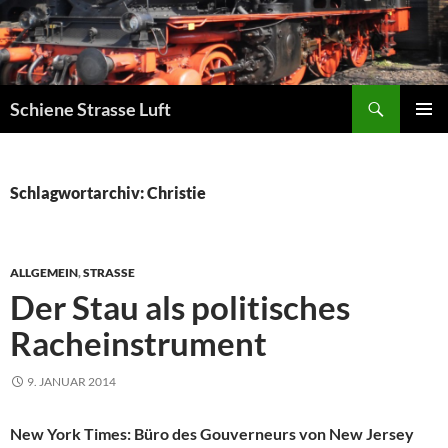
Zum
Inhalt
springen
Suchen
Schiene Strasse Luft
PRIMÄR
MENÜ
Schlagwortarchiv: Christie
ALLGEMEIN
,
STRASSE
Der Stau als politisches
Racheinstrument
9. JANUAR 2014
New York Times: Büro des Gouverneurs von New Jersey