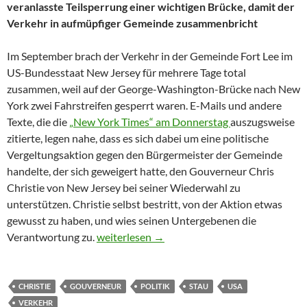
veranlasste Teilsperrung einer wichtigen Brücke, damit der
Verkehr in aufmüpfiger Gemeinde zusammenbricht
Im September brach der Verkehr in der Gemeinde Fort Lee im
US-Bundesstaat New Jersey für mehrere Tage total
zusammen, weil auf der George-Washington-Brücke nach New
York zwei Fahrstreifen gesperrt waren. E-Mails und andere
Texte, die die
„New York Times“ am Donnerstag
auszugsweise
zitierte, legen nahe, dass es sich dabei um eine politische
Vergeltungsaktion gegen den Bürgermeister der Gemeinde
handelte, der sich geweigert hatte, den Gouverneur Chris
Christie von New Jersey bei seiner Wiederwahl zu
unterstützen. Christie selbst bestritt, von der Aktion etwas
gewusst zu haben, und wies seinen Untergebenen die
Der Stau als politisches Racheinstrument
Verantwortung zu.
weiterlesen
→
CHRISTIE
GOUVERNEUR
POLITIK
STAU
USA
VERKEHR