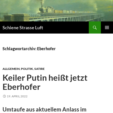
Zum
Inhalt
springen
Suchen
Schiene Strasse Luft
PRIMÄR
MENÜ
Schlagwortarchiv: Eberhofer
ALLGEMEIN
,
POLITIK
,
SATIRE
Keiler Putin heißt jetzt
Eberhofer
19. APRIL 2022
Umtaufe aus aktuellem Anlass im