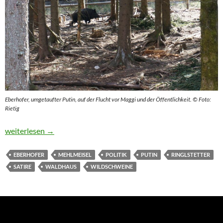
Eberhofer, umgetaufter Putin, auf der Flucht vor Maggi und der Öffentlichkeit. © Foto:
Rietig
Keiler Putin heißt jetzt Eberhofer
weiterlesen
→
EBERHOFER
MEHLMEISEL
POLITIK
PUTIN
RINGLSTETTER
SATIRE
WALDHAUS
WILDSCHWEINE