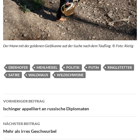
Der Mann mit der goldenen Gießkanne auf der Suche nach dem Täufling. © Foto: Rietig
EBERHOFER
MEHLMEISEL
POLITIK
PUTIN
RINGLSTETTER
SATIRE
WALDHAUS
WILDSCHWEINE
Beitragsnavigation
VORHERIGER BEITRAG
Ischinger appelliert an russische Diplomaten
NÄCHSTER BEITRAG
Mehr als irres Geschwurbel