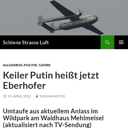
Zum
Inhalt
springen
Suchen
Schiene Strasse Luft
PRIMÄR
MENÜ
ALLGEMEIN
,
POLITIK
,
SATIRE
Keiler Putin heißt jetzt
Eberhofer
19. APRIL 2022
THOMAS RIETIG
Umtaufe aus aktuellem Anlass im
Wildpark am Waldhaus Mehlmeisel
(aktualisiert nach TV-Sendung)