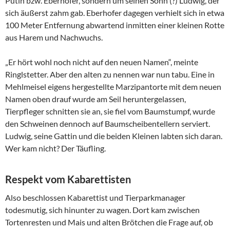
Putin bzw. Eberhofer, sondern um seinen Sohn (?) Ludwig, der
sich äußerst zahm gab. Eberhofer dagegen verhielt sich in etwa
100 Meter Entfernung abwartend inmitten einer kleinen Rotte
aus Harem und Nachwuchs.
„Er hört wohl noch nicht auf den neuen Namen“, meinte
Ringlstetter. Aber den alten zu nennen war nun tabu. Eine in
Mehlmeisel eigens hergestellte Marzipantorte mit dem neuen
Namen oben drauf wurde am Seil heruntergelassen,
Tierpfleger schnitten sie an, sie fiel vom Baumstumpf, wurde
den Schweinen dennoch auf Baumscheibentellern serviert.
Ludwig, seine Gattin und die beiden Kleinen labten sich daran.
Wer kam nicht? Der Täufling.
Respekt vom Kabarettisten
Also beschlossen Kabarettist und Tierparkmanager
todesmutig, sich hinunter zu wagen. Dort kam zwischen
Tortenresten und Mais und alten Brötchen die Frage auf, ob