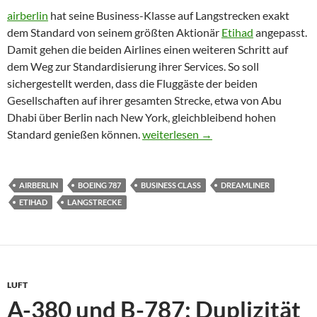
airberlin
hat seine Business-Klasse auf Langstrecken exakt
dem Standard von seinem größten Aktionär
Etihad
angepasst.
Damit gehen die beiden Airlines einen weiteren Schritt auf
dem Weg zur Standardisierung ihrer Services. So soll
sichergestellt werden, dass die Fluggäste der beiden
Gesellschaften auf ihrer gesamten Strecke, etwa von Abu
Dhabi über Berlin nach New York, gleichbleibend hohen
airberlin stuft sich auf Etihad-Lang
Standard genießen können.
weiterlesen
→
AIRBERLIN
BOEING 787
BUSINESS CLASS
DREAMLINER
ETIHAD
LANGSTRECKE
LUFT
A-380 und B-787: Duplizität