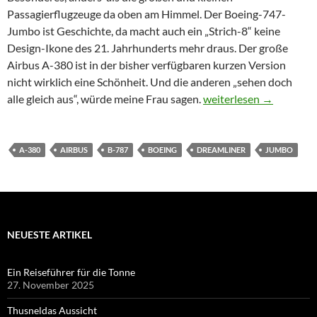
Passagierflugzeuge da oben am Himmel. Der Boeing-747-
Jumbo ist Geschichte, da macht auch ein „Strich-8“ keine
Design-Ikone des 21. Jahrhunderts mehr draus. Der große
Airbus A-380 ist in der bisher verfügbaren kurzen Version
nicht wirklich eine Schönheit. Und die anderen „sehen doch
A-380 und B-787: Dupliz
alle gleich aus“, würde meine Frau sagen.
weiterlesen
→
A-380
AIRBUS
B-787
BOEING
DREAMLINER
JUMBO
NEUESTE ARTIKEL
Ein Reiseführer für die Tonne
27. November 2025
Thusneldas Aussicht