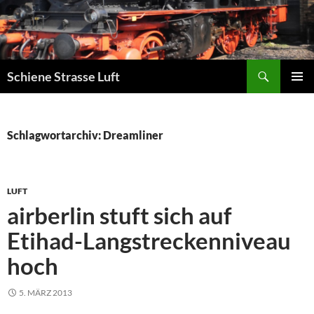
Zum
Inhalt
springen
Suchen
Schiene Strasse Luft
PRIMÄR
MENÜ
Schlagwortarchiv: Dreamliner
LUFT
airberlin stuft sich auf
Etihad-Langstreckenniveau
hoch
5. MÄRZ 2013