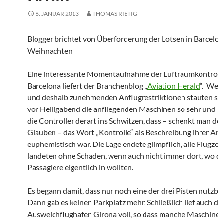
6. JANUAR 2013
THOMAS RIETIG
Blogger brichtet von Überforderung der Lotsen in Barcel
Weihnachten
Eine interessante Momentaufnahme der Luftraumkontrol
Barcelona liefert der Branchenblog „
Aviation Herald
“. W
und deshalb zunehmenden Anflugrestriktionen stauten s
vor Heiligabend die anfliegenden Maschinen so sehr und
die Controller derart ins Schwitzen, dass – schenkt man
Glauben – das Wort „Kontrolle“ als Beschreibung ihrer Ar
euphemistisch war. Die Lage endete glimpflich, alle Flugz
landeten ohne Schaden, wenn auch nicht immer dort, wo 
Passagiere eigentlich in wollten.
Es begann damit, dass nur noch eine der drei Pisten nutzb
Dann gab es keinen Parkplatz mehr. Schließlich lief auch 
Ausweichflughafen Girona voll, so dass manche Maschin