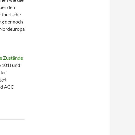
ber den
e iberische
ung dennoch
d Nordeuropa
ie Zustände
 101) und
der
gel
sed ACC