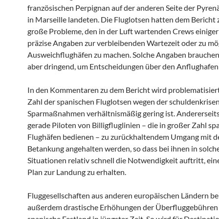
französischen Perpignan auf der anderen Seite der Pyren
in Marseille landeten. Die Fluglotsen hatten dem Bericht 
große Probleme, den in der Luft wartenden Crews einig
präzise Angaben zur verbleibenden Wartezeit oder zu mö
Ausweichflughäfen zu machen. Solche Angaben brauchen
aber dringend, um Entscheidungen über den Anflughafen z
In den Kommentaren zu dem Bericht wird problematisiert,
Zahl der spanischen Fluglotsen wegen der schuldenkrise
Sparmaßnahmen verhältnismäßig gering ist. Andererseits
gerade Piloten von Billigfluglinien – die in großer Zahl sp
Flughäfen bedienen – zu zurückhaltendem Umgang mit d
Betankung angehalten werden, so dass bei ihnen in solch
Situationen relativ schnell die Notwendigkeit auftritt, ei
Plan zur Landung zu erhalten.
Fluggesellschaften aus anderen europäischen Ländern b
außerdem drastische Erhöhungen der Überfluggebühren 
spanische Festland in jüngster Zeit. So wird für Destinati