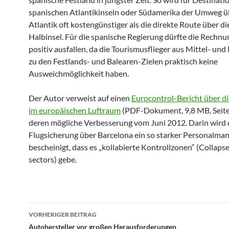
spanischen Atlantikinseln oder Südamerika der Umweg ü
Atlantik oft kostengünstiger als die direkte Route über di
Halbinsel. Für die spanische Regierung dürfte die Rechn
positiv ausfallen, da die Tourismusflieger aus Mittel- un
zu den Festlands- und Balearen-Zielen praktisch keine
Ausweichmöglichkeit haben.
Der Autor verweist auf einen
Eurocontrol-Bericht über d
im europäischen Luftraum
(PDF-Dokument, 9,8 MB, Seite
deren mögliche Verbesserung vom Juni 2012. Darin wird 
Flugsicherung über Barcelona ein so starker Personalman
bescheinigt, dass es „kollabierte Kontrollzonen“ (Collap
sectors) gebe.
Beitragsnavigation
VORHERIGER BEITRAG
Autohersteller vor großen Herausforderungen