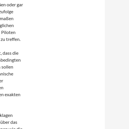
äen oder gar
zufolge
ermaßen
glichen
 Piloten
u treffen.
 dass die
nbedingten
 sollen
anische
er
en
nen exakten
eklagen
über das
onen wie die