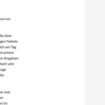
ona vor
le über
egen Nebels
ich am Tag
 brachten
 den Angaben
beit sehr
euge
die
ar war.
der
en im