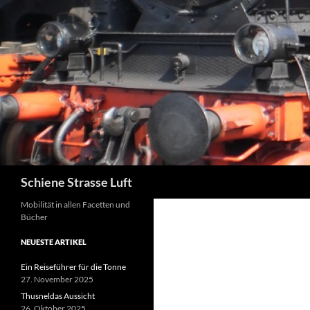
Zum
Inhalt
springen
Suchen
Schiene Strasse Luft
Mobilität in allen Facetten und
Bücher
NEUESTE ARTIKEL
Ein Reiseführer für die Tonne
27. November 2025
Thusneldas Aussicht
26. Oktober 2025