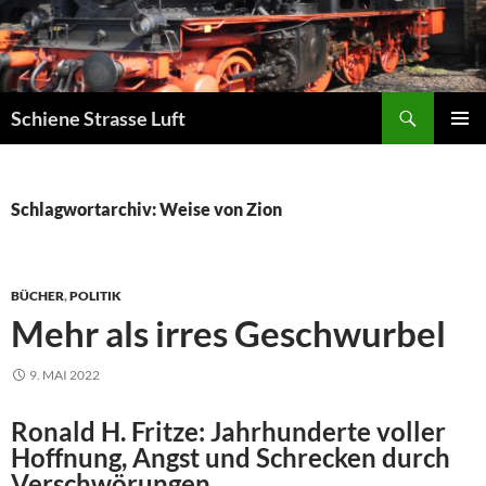
Zum
Inhalt
springen
Suchen
Schiene Strasse Luft
PRIMÄR
MENÜ
Schlagwortarchiv: Weise von Zion
BÜCHER
,
POLITIK
Mehr als irres Geschwurbel
9. MAI 2022
Ronald H. Fritze: Jahrhunderte voller
Hoffnung, Angst und Schrecken durch
Verschwörungen