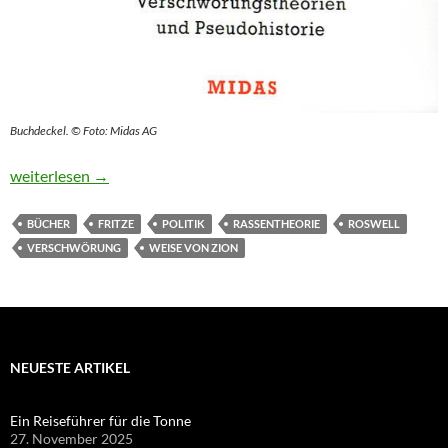
Buchdeckel. © Foto: Midas AG
Mehr als irres Geschwurbel
weiterlesen
→
BÜCHER
FRITZE
POLITIK
RASSENTHEORIE
ROSWELL
VERSCHWÖRUNG
WEISE VON ZION
NEUESTE ARTIKEL
Ein Reiseführer für die Tonne
27. November 2025