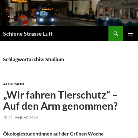
Zum
Inhalt
springen
Suchen
Schiene Strasse Luft
PRIMÄR
MENÜ
Schlagwortarchiv: Studium
ALLGEMEIN
„Wir fahren Tierschutz“ –
Auf den Arm genommen?
22. JANUAR 2014
Ökologiestudentinnen auf der Grünen Woche