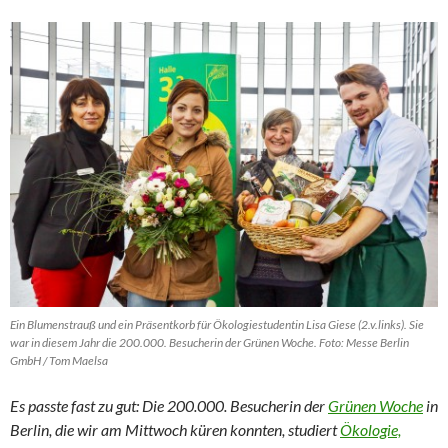
Ein Blumenstrauß und ein Präsentkorb für Ökologiestudentin Lisa Giese (2.v.links). Sie
war in diesem Jahr die 200.000. Besucherin der Grünen Woche. Foto: Messe Berlin
GmbH / Tom Maelsa
Es passte fast zu gut: Die 200.000. Besucherin der
Grünen Woche
in
Berlin, die wir am Mittwoch küren konnten, studiert
Ökologie,