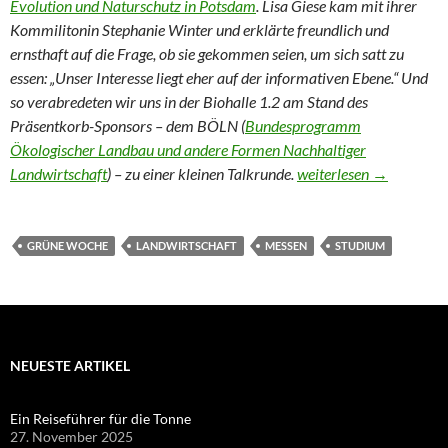
Evolution und Naturschutz in Potsdam
. Lisa Giese kam mit ihrer
Kommilitonin Stephanie Winter und erklärte freundlich und
ernsthaft auf die Frage, ob sie gekommen seien, um sich satt zu
essen: „Unser Interesse liegt eher auf der informativen Ebene.“ Und
so verabredeten wir uns in der Biohalle 1.2 am Stand des
Präsentkorb-Sponsors – dem BÖLN (
Bundesprogramm
Ökologischer Landbau und andere Formen Nachhaltiger
„Wir fahren Tierschutz
Landwirtschaft
) – zu einer kleinen Talkrunde.
weiterlesen
→
GRÜNE WOCHE
LANDWIRTSCHAFT
MESSEN
STUDIUM
NEUESTE ARTIKEL
Ein Reiseführer für die Tonne
27. November 2025