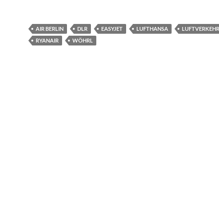
AIR BERLIN
DLR
EASYJET
LUFTHANSA
LUFTVERKEH
RYANAIR
WÖHRL