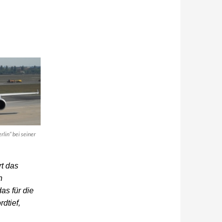
lin“ bei seiner
rt das
n
as für die
dtief,