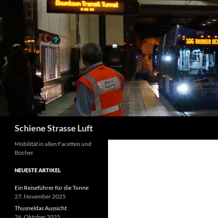
Zum
Inhalt
springen
Suchen
Schiene Strasse Luft
Mobilität in allen Facetten und
Bücher
NEUESTE ARTIKEL
Ein Reiseführer für die Tonne
27. November 2025
Thusneldas Aussicht
26. Oktober 2025