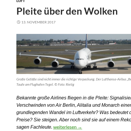
LUFT
Pleite über den Wolken
13. NOVEMBER 2017
Große Gefäße sind nicht immer die richtige Verpackung. Der Lufthansa-Airbus „Ber
Taufe am Flughafen Tegel. © Foto: Rietig
Bekannte große Airlines fliegen in die Pleite: Signalisie
Verschwinden von Air Berlin, Alitalia und Monarch eine
grundlegenden Wandel im Luftverkehr? Was bedeutet d
Preise? Sie steigen. Aber noch sind sie auf einem Rekor
Pleite über den Wolken
weiterlesen
→
sagen Fachleute.