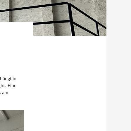
 hängt in
ght. Eine
s am