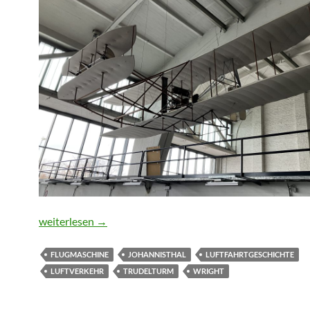
Ein Wright Flyer und der Trudelturm
weiterlesen
→
FLUGMASCHINE
JOHANNISTHAL
LUFTFAHRTGESCHICHTE
LUFTVERKEHR
TRUDELTURM
WRIGHT