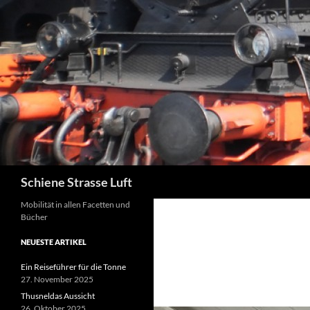
Zum
Inhalt
springen
Suchen
Schiene Strasse Luft
Mobilität in allen Facetten und
Bücher
NEUESTE ARTIKEL
Ein Reiseführer für die Tonne
27. November 2025
Thusneldas Aussicht
26. Oktober 2025