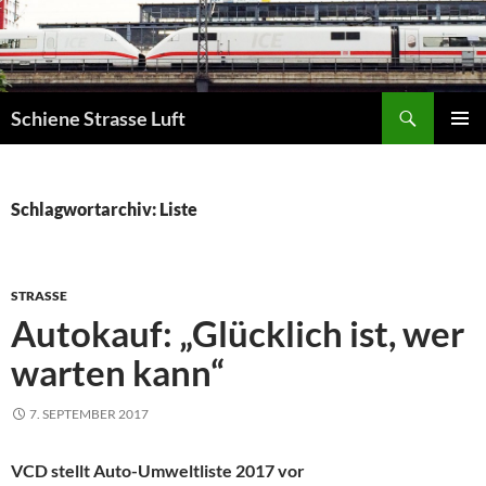
Zum
Inhalt
springen
Suchen
Schiene Strasse Luft
PRIMÄR
MENÜ
Schlagwortarchiv: Liste
STRASSE
Autokauf: „Glücklich ist, wer
warten kann“
7. SEPTEMBER 2017
VCD stellt Auto-Umweltliste 2017 vor