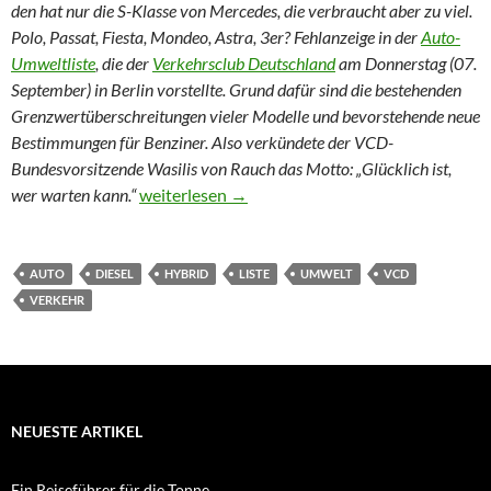
den hat nur die S-Klasse von Mercedes, die verbraucht aber zu viel.
Polo, Passat, Fiesta, Mondeo, Astra, 3er? Fehlanzeige in der
Auto-
Umweltliste
, die der
Verkehrsclub Deutschland
am Donnerstag (07.
September) in Berlin vorstellte. Grund dafür sind die bestehenden
Grenzwertüberschreitungen vieler Modelle und bevorstehende neue
Bestimmungen für Benziner. Also verkündete der VCD-
Bundesvorsitzende Wasilis von Rauch das Motto: „Glücklich ist,
Autokauf: „Glücklich ist, wer warten kann“
wer warten kann.“
weiterlesen
→
AUTO
DIESEL
HYBRID
LISTE
UMWELT
VCD
VERKEHR
NEUESTE ARTIKEL
Ein Reiseführer für die Tonne