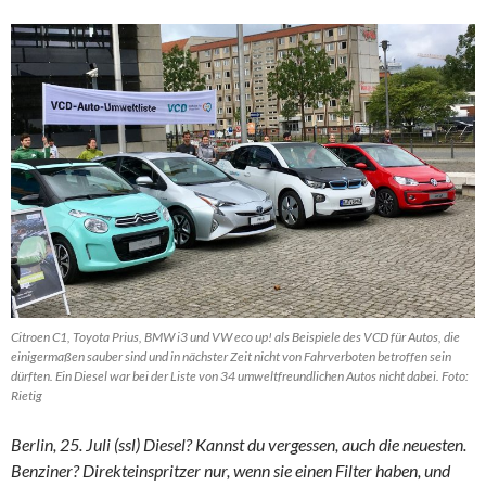
Citroen C1, Toyota Prius, BMW i3 und VW eco up! als Beispiele des VCD für Autos, die
einigermaßen sauber sind und in nächster Zeit nicht von Fahrverboten betroffen sein
dürften. Ein Diesel war bei der Liste von 34 umweltfreundlichen Autos nicht dabei. Foto:
Rietig
Berlin, 25. Juli (ssl) Diesel? Kannst du vergessen, auch die neuesten.
Benziner? Direkteinspritzer nur, wenn sie einen Filter haben, und