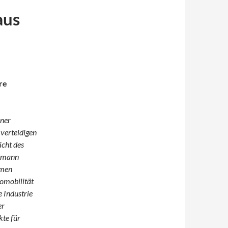
aus
re
iner
 verteidigen
icht des
ssmann
emen
omobilität
 Industrie
er
te für