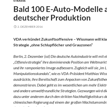
STRASSE
Bald 100 E-Auto-Modelle 
deutscher Produktion
2. DEZEMBER 2016
VDA verkündet Zukunftsoffensive – Wissmann will kla
Strategie „ohne Schlupflöcher und Grauzonen“
Berlin, 2. Dezember (ssl) Die deutsche Autoindustrie will mit e
„Offensivstrategie“ ihre dominierende Position am Weltmarkt
und ihr ramponiertes Image aufbessern. Zugleich will sie „im L
Manipulationsskandals“, wie es VDA-Präsident Matthias Wi
ausdrückte, ihre Bereitschaft zum Anpacken von Zukunftsth
demonstrieren. Dabei geht es im wesentlichen um mehr Elektr
und andere umweltfreundliche Strategien. Gezwungen wird die
dazu unter anderem durch den strikten Nachhaltigkeitskurs d
chinesischen Regierung auf einem der großen Wachstumsmärk