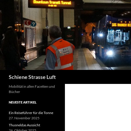
Zum
Inhalt
springen
Suchen
Schiene Strasse Luft
Mobilität in allen Facetten und
Bücher
NEUESTE ARTIKEL
Ein Reiseführer für die Tonne
27. November 2025
Thusneldas Aussicht
26. Oktober 2025