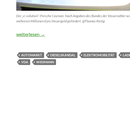
Der „e-volution“-Porsche Cayman. Nach Angaben des Bundes der Steuerzahler wu
mehreren Millionen Euro Steuergeld gefördert. @Thomas Rietig
Bald 100 E-Auto-Modelle aus deutscher Produktion
weiterlesen
→
AUTOMARKT
DIESELSKANDAL
ELEKTROMOBILITÄT
LAD
VDA
WISSMANN