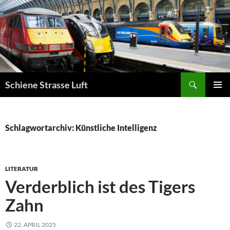
Zum
Inhalt
springen
Suchen
Schiene Strasse Luft
PRIMÄR
MENÜ
Schlagwortarchiv: Künstliche Intelligenz
LITERATUR
Verderblich ist des Tigers
Zahn
22. APRIL 2025