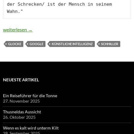
der Schrecken/ ist der Mensch in seinem 
Wahn."
Verderblich ist des Tigers Zahn
weiterlesen
→
GLOCKE
GOOGLE
KÜNSTLICHE INTELLIGENZ
SCHHILLER
NEUESTE ARTIKEL
Ein Reiseführer für die Tonne
27. November 2025
Thusneldas Aussicht
26. Oktober 2025
Wenn es kalt wird unterm Kilt
28. September 2025