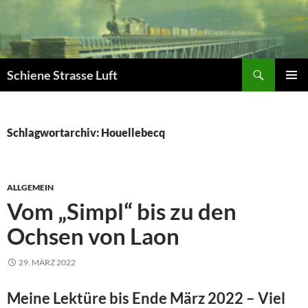
Zum
Inhalt
springen
Suchen
Schiene Strasse Luft
PRIMÄR
MENÜ
Schlagwortarchiv: Houellebecq
ALLGEMEIN
Vom „Simpl“ bis zu den
Ochsen von Laon
29. MÄRZ 2022
Meine Lektüre bis Ende März 2022 – Viel