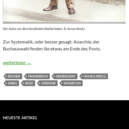
Der Autor vor dem berühmten Bücherladen. © Arrow Books
Zur Systematik, oder besser gesagt: Anarchie, der
Buchauswahl finden Sie etwas am Ende des Posts.
Vom „Simpl“ bis zu den Ochsen von Laon
weiterlesen
→
BÜCHER
FRANKREICH
HEMINGWAY
HOUELLEBECQ
KRIEG
REISE
VERKEHR
WHARTON
NEUESTE ARTIKEL