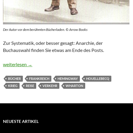
Der Autor vor dem berühmten Bücherladen. © Arrow Books
Zur Systematik, oder besser gesagt: Anarchie, der
Buchauswahl finden Sie etwas am Ende des Posts.
Vom „Simpl“ bis zu den Ochsen von Laon
weiterlesen
→
BÜCHER
FRANKREICH
HEMINGWAY
HOUELLEBECQ
KRIEG
REISE
VERKEHR
WHARTON
NEUESTE ARTIKEL