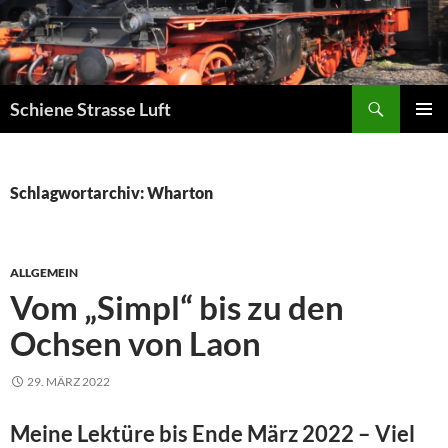
Zum
Inhalt
springen
Suchen
Schiene Strasse Luft
PRIMÄR
MENÜ
Schlagwortarchiv: Wharton
ALLGEMEIN
Vom „Simpl“ bis zu den
Ochsen von Laon
29. MÄRZ 2022
Meine Lektüre bis Ende März 2022 – Viel