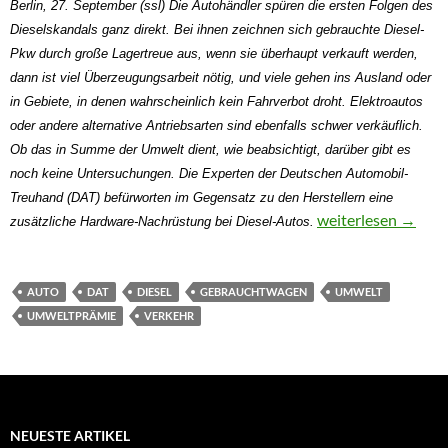
Berlin, 27. September (ssl) Die Autohändler spüren die ersten Folgen des
Dieselskandals ganz direkt. Bei ihnen zeichnen sich gebrauchte Diesel-
Pkw durch große Lagertreue aus, wenn sie überhaupt verkauft werden,
dann ist viel Überzeugungsarbeit nötig, und viele gehen ins Ausland oder
in Gebiete, in denen wahrscheinlich kein Fahrverbot droht. Elektroautos
oder andere alternative Antriebsarten sind ebenfalls schwer verkäuflich.
Ob das in Summe der Umwelt dient, wie beabsichtigt, darüber gibt es
noch keine Untersuchungen. Die Experten der Deutschen Automobil-
Treuhand (DAT) befürworten im Gegensatz zu den Herstellern eine
Ladenhüter, Schnäp
weiterlesen
→
zusätzliche Hardware-Nachrüstung bei Diesel-Autos.
AUTO
DAT
DIESEL
GEBRAUCHTWAGEN
UMWELT
UMWELTPRÄMIE
VERKEHR
NEUESTE ARTIKEL