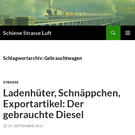
Zum
Inhalt
springen
Suchen
Schiene Strasse Luft
PRIMÄR
MENÜ
Schlagwortarchiv: Gebrauchtwagen
STRASSE
Ladenhüter, Schnäppchen,
Exportartikel: Der
gebrauchte Diesel
27. SEPTEMBER 2017