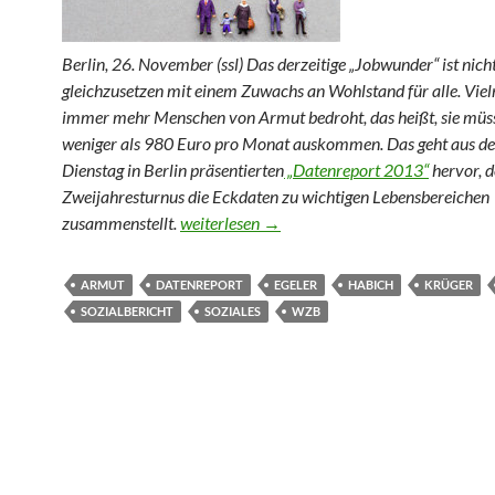
Berlin, 26. November (ssl) Das derzeitige „Jobwunder“ ist nich
gleichzusetzen mit einem Zuwachs an Wohlstand für alle. Vie
immer mehr Menschen von Armut bedroht, das heißt, sie müs
weniger als 980 Euro pro Monat auskommen. Das geht aus 
Dienstag in Berlin präsentierten
„Datenreport 2013“
hervor, d
Zweijahresturnus die Eckdaten zu wichtigen Lebensbereichen
Armutsrisiko steigt trotz „Jobwunder“
zusammenstellt.
weiterlesen
→
ARMUT
DATENREPORT
EGELER
HABICH
KRÜGER
SOZIALBERICHT
SOZIALES
WZB