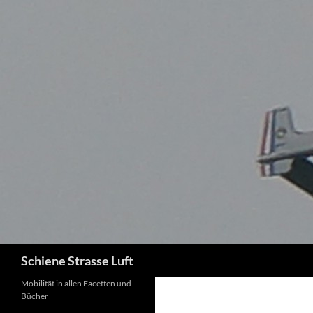
Zum
Inhalt
springen
Suchen
Schiene Strasse Luft
Mobilität in allen Facetten und
Bücher