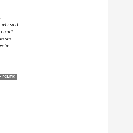
t
lmehr sind
sen mit
dem am
er im
POLITIK