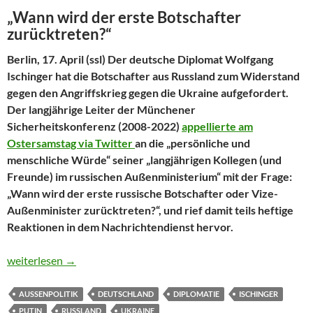
„Wann wird der erste Botschafter
zurücktreten?“
Berlin, 17. April (ssl) Der deutsche Diplomat Wolfgang
Ischinger hat die Botschafter aus Russland zum Widerstand
gegen den Angriffskrieg gegen die Ukraine aufgefordert.
Der langjährige Leiter der Münchener
Sicherheitskonferenz (2008-2022)
appellierte am
Ostersamstag via Twitter
an die „persönliche und
menschliche Würde“ seiner „langjährigen Kollegen (und
Freunde) im russischen Außenministerium“ mit der Frage:
„Wann wird der erste russische Botschafter oder Vize-
Außenminister zurücktreten?“, und rief damit teils heftige
Reaktionen in dem Nachrichtendienst hervor.
Ischinger appelliert an russische Diplomaten
weiterlesen
→
AUSSENPOLITIK
DEUTSCHLAND
DIPLOMATIE
ISCHINGER
PUTIN
RUSSLAND
UKRAINE