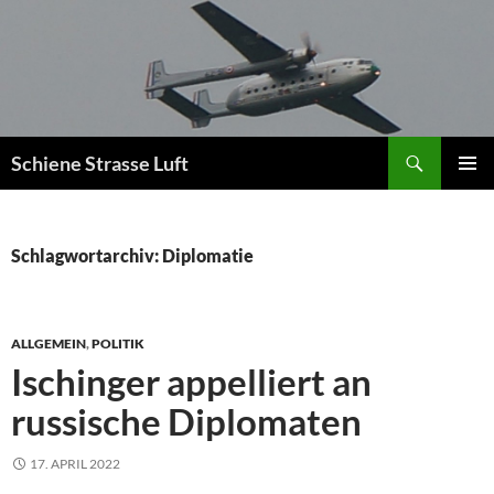
Zum
Inhalt
springen
Suchen
Schiene Strasse Luft
PRIMÄR
MENÜ
Schlagwortarchiv: Diplomatie
ALLGEMEIN
,
POLITIK
Ischinger appelliert an
russische Diplomaten
17. APRIL 2022