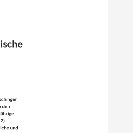
sische
Ischinger
n den
jährige
22)
liche und