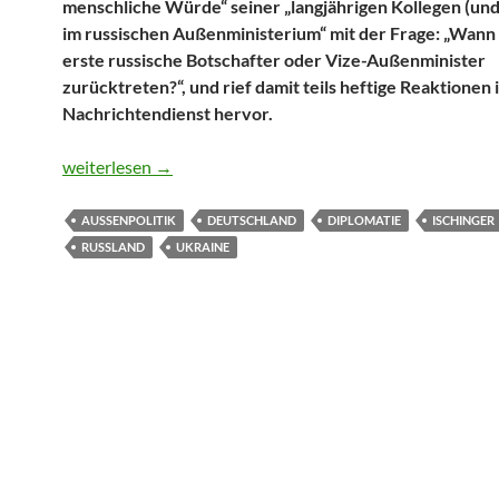
menschliche Würde“ seiner „langjährigen Kollegen (un
im russischen Außenministerium“ mit der Frage: „Wann
erste russische Botschafter oder Vize-Außenminister
zurücktreten?“, und rief damit teils heftige Reaktionen
Nachrichtendienst hervor.
Ischinger appelliert an russische Diplomaten
weiterlesen
→
AUSSENPOLITIK
DEUTSCHLAND
DIPLOMATIE
ISCHINGER
RUSSLAND
UKRAINE