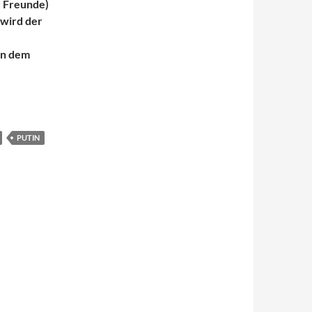
d Freunde)
 wird der
 in dem
PUTIN