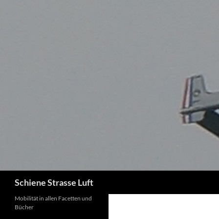
Zum
Inhalt
springen
Suchen
Schiene Strasse Luft
Mobilität in allen Facetten und
Bücher