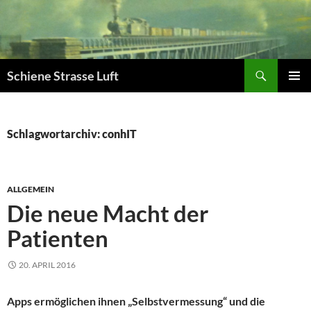
Zum
Inhalt
springen
Suchen
Schiene Strasse Luft
PRIMÄR
MENÜ
Schlagwortarchiv: conhIT
ALLGEMEIN
Die neue Macht der
Patienten
20. APRIL 2016
Apps ermöglichen ihnen „Selbstvermessung“ und die