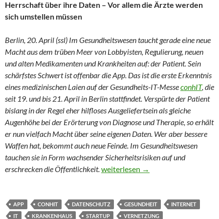
Herrschaft über ihre Daten – Vor allem die Ärzte werden
sich umstellen müssen
Berlin, 20. April (ssl) Im Gesundheitswesen taucht gerade eine neue
Macht aus dem trüben Meer von Lobbyisten, Regulierung, neuen
und alten Medikamenten und Krankheiten auf: der Patient. Sein
schärfstes Schwert ist offenbar die App. Das ist die erste Erkenntnis
eines medizinischen Laien auf der Gesundheits-IT-Messe
conhIT
, die
seit 19. und bis 21. April in Berlin stattfindet. Verspürte der Patient
bislang in der Regel eher hilfloses Ausgeliefertsein als gleiche
Augenhöhe bei der Erörterung von Diagnose und Therapie, so erhält
er nun vielfach Macht über seine eigenen Daten. Wer aber bessere
Waffen hat, bekommt auch neue Feinde. Im Gesundheitswesen
tauchen sie in Form wachsender Sicherheitsrisiken auf und
Die neue Macht der Patienten
erschrecken die Öffentlichkeit.
weiterlesen
→
APP
CONHIT
DATENSCHUTZ
GESUNDHEIT
INTERNET
IT
KRANKENHAUS
STARTUP
VERNETZUNG