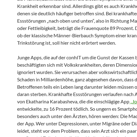
Krankheit erkennbar sind. Allerdings gibt es auch Krankhe
denen sie deutlich häufiger betroffen sind. Bei krankhaft
Essstörungen „nach oben und unten“, also in Richtung M
oder Fettleibigkeit, beträgt die Frauenquote 89 Prozent. 
ob der klassische Männer-Bierbauch Symptom einer kra
Trinkstörung ist, soll hier nicht erörtert werden.
Junge Apps, die auf der conhIT um die Gunst der Kassen 
beschäftigten sich mit Volkskrankheiten, deren Dimensio
ignoriert wurden. Sie verursachen aber volkswirtschaftli
Schaden in Milliardenhöhe, ganz abgesehen davon, dass d
Betroffenen teils ein Leben lang darunter leiden müssen 
daran sterben. Krankhafte Essstörungen verlaufen nach
von Ekatharina Karabasheva, die die einschlägige App
„Jo
entwickelte, zu 16 Prozent tödlich. So ungern es Smartph
besonders auch unter den Ärzten, hören werden: Die Mach
der App. Wer unter Depressionen, unter Migräne oder D
leidet, steht vor dem Problem, dass sein Arzt sich ein pa