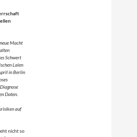
errschaft
ellen
e neue Macht
alten
tes Schwert
nischen Laien
April in Berlin
loses
n Diagnose
nen Daten.
risiken auf
eht nicht so