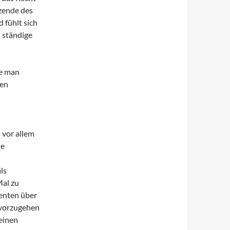
tzende des
d fühlt sich
 ständige
re man
hen
 vor allem
ie
ls
Mal zu
enten über
 vorzugehen
einen