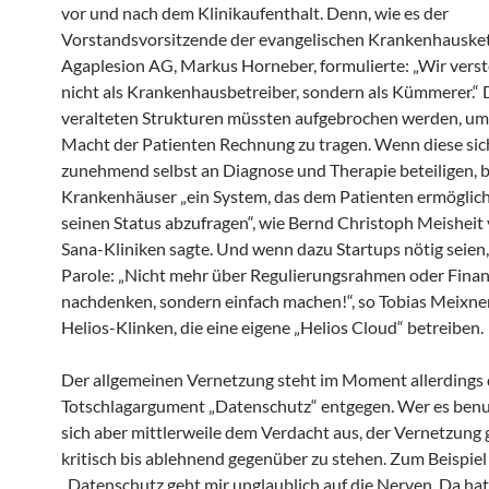
vor und nach dem Klinikaufenthalt. Denn, wie es der
Vorstandsvorsitzende der evangelischen Krankenhauske
Agaplesion AG, Markus Horneber, formulierte: „Wir vers
nicht als Krankenhausbetreiber, sondern als Kümmerer.“ 
veralteten Strukturen müssten aufgebrochen werden, um
Macht der Patienten Rechnung zu tragen. Wenn diese sic
zunehmend selbst an Diagnose und Therapie beteiligen, 
Krankenhäuser „ein System, das dem Patienten ermöglicht
seinen Status abzufragen“, wie Bernd Christoph Meisheit
Sana-Kliniken sagte. Und wenn dazu Startups nötig seien,
Parole: „Nicht mehr über Regulierungsrahmen oder Fina
nachdenken, sondern einfach machen!“, so Tobias Meixne
Helios-Klinken, die eine eigene „Helios Cloud“ betreiben.
Der allgemeinen Vernetzung steht im Moment allerdings
Totschlagargument „Datenschutz“ entgegen. Wer es benut
sich aber mittlerweile dem Verdacht aus, der Vernetzung 
kritisch bis ablehnend gegenüber zu stehen. Zum Beispiel 
„Datenschutz geht mir unglaublich auf die Nerven. Da hat