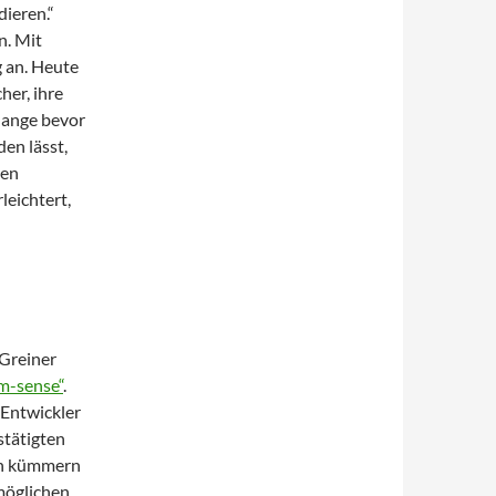
dieren.“
n. Mit
 an. Heute
her, ihre
lange bevor
en lässt,
den
leichtert,
 Greiner
m-sense“
.
-Entwickler
stätigten
den kümmern
möglichen