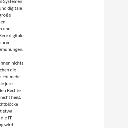
en Systemen
nd digitale
 große
en.
en und
ere digitale
 ihren
 Bemühungen.
 ihnen nichts
ichen die
 nicht mehr
de jure
nden Rechte
 nicht heiß.
chtblöcke
t etwa
 die IT
ng wird