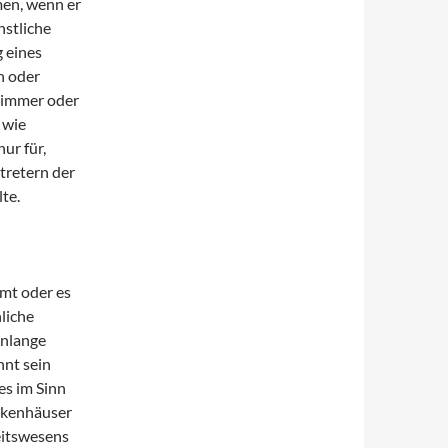
men, wenn er
nstliche
g eines
n oder
zimmer oder
 wie
ur für,
tretern der
lte.
mt oder es
liche
enlange
nnt sein
es im Sinn
nkenhäuser
eitswesens