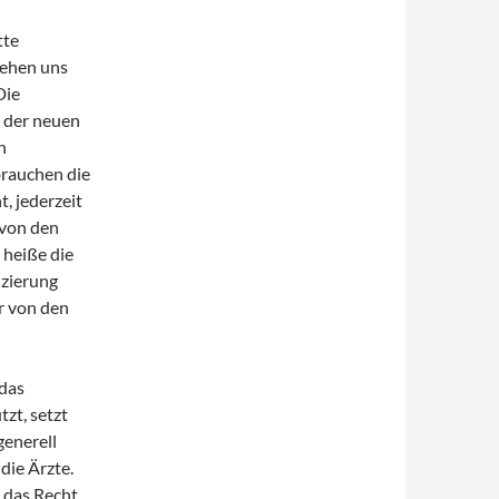
tte
tehen uns
Die
 der neuen
h
brauchen die
, jederzeit
 von den
 heiße die
nzierung
r von den
 das
zt, setzt
generell
die Ärzte.
 das Recht