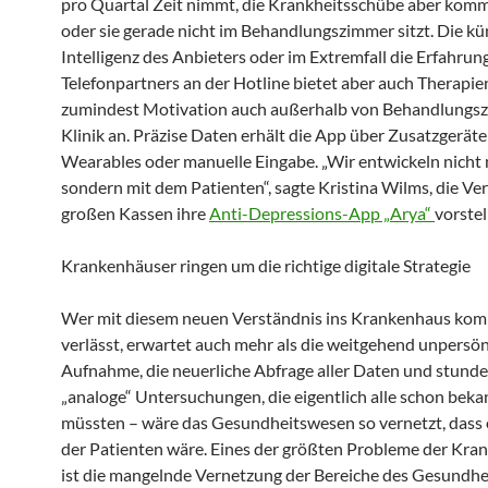
pro Quartal Zeit nimmt, die Krankheitsschübe aber kom
oder sie gerade nicht im Behandlungszimmer sitzt. Die kü
Intelligenz des Anbieters oder im Extremfall die Erfahrun
Telefonpartners an der Hotline bietet aber auch Therapie
zumindest Motivation auch außerhalb von Behandlungs
Klinik an. Präzise Daten erhält die App über Zusatzgeräte
Wearables oder manuelle Eingabe. „Wir entwickeln nicht n
sondern mit dem Patienten“, sagte Kristina Wilms, die Ver
großen Kassen ihre
Anti-Depressions-App „Arya“
vorstel
Krankenhäuser ringen um die richtige digitale Strategie
Wer mit diesem neuen Verständnis ins Krankenhaus kom
verlässt, erwartet auch mehr als die weitgehend unpersön
Aufnahme, die neuerliche Abfrage aller Daten und stund
„analoge“ Untersuchungen, die eigentlich alle schon beka
müssten – wäre das Gesundheitswesen so vernetzt, dass 
der Patienten wäre. Eines der größten Probleme der Kra
ist die mangelnde Vernetzung der Bereiche des Gesundh