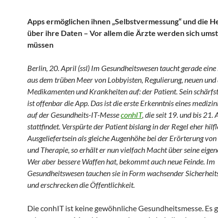
Apps ermöglichen ihnen „Selbstvermessung“ und die H
über ihre Daten – Vor allem die Ärzte werden sich umst
müssen
Berlin, 20. April (ssl) Im Gesundheitswesen taucht gerade ein
aus dem trüben Meer von Lobbyisten, Regulierung, neuen und 
Medikamenten und Krankheiten auf: der Patient. Sein schärfs
ist offenbar die App. Das ist die erste Erkenntnis eines medizi
auf der Gesundheits-IT-Messe
conhIT
, die seit 19. und bis 21. 
stattfindet. Verspürte der Patient bislang in der Regel eher hilf
Ausgeliefertsein als gleiche Augenhöhe bei der Erörterung vo
und Therapie, so erhält er nun vielfach Macht über seine eige
Wer aber bessere Waffen hat, bekommt auch neue Feinde. Im
Gesundheitswesen tauchen sie in Form wachsender Sicherheits
und erschrecken die Öffentlichkeit.
Die conhIT ist keine gewöhnliche Gesundheitsmesse. Es g