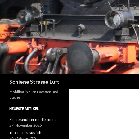
Zum
Inhalt
springen
Suchen
Schiene Strasse Luft
Mobilität in allen Facetten und
Bücher
NEUESTE ARTIKEL
Ein Reiseführer für die Tonne
27. November 2025
Thusneldas Aussicht
26. Oktober 2025