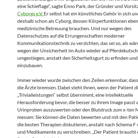
eine Schieflage“, sagte Enno Park, der Gründer und Vorsi
Cyborgs e.V.
Er selbst hat ein künstliches Gehör in sich un
deshalb schon als Cyborg, dessen Körperfunktionen eben
medizinische Betreuung brauchen. Und nur wegen des
Datenschutzes auf die Errungenschaften moderner
Kommunikationstechnik zu verzichten, das sei so, als wä
wegen der Unsicherheit im Auto wieder auf Pferdekutsc
umgestiegen, anstatt den Sicherheitsgurt zu erfinden und
einzubauen.
Immer wieder wurde zwischen den Zeilen erkennbar, dass
die Ärzte bremsen. Dabei steht ihnen, wenn der Patient d
„Trivialleistungen“ selbst übernimmt, eine intellektuelle
Herausforderung bevor, die besser zu ihrem Image passt a
Urinproben auszuwerten oder den Blutdruck zum x-ten 
messen: Sie können die Daten bewerten und mit den Pati
die besten Therapien diskutieren, anstatt nach Schema F
und Medikamente zu verschreiben. „Der Patient braucht 