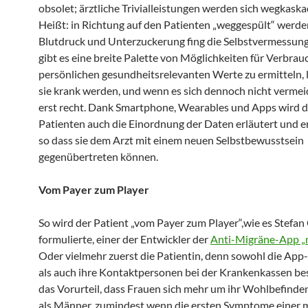
obsolet; ärztliche Trivialleistungen werden sich wegkaska
Heißt: in Richtung auf den Patienten „weggespült“ werde
Blutdruck und Unterzuckerung fing die Selbstvermessung
gibt es eine breite Palette von Möglichkeiten für Verbrauc
persönlichen gesundheitsrelevanten Werte zu ermitteln, 
sie krank werden, und wenn es sich dennoch nicht vermeid
erst recht. Dank Smartphone, Wearables und Apps wird 
Patienten auch die Einordnung der Daten erläutert und er
so dass sie dem Arzt mit einem neuen Selbstbewusstsein
gegenübertreten können.
Vom Payer zum Player
So wird der Patient „vom Payer zum Player“,wie es Stefan
formulierte, einer der Entwickler der
Anti-Migräne-App „
Oder vielmehr zuerst die Patientin, denn sowohl die App
als auch ihre Kontaktpersonen bei der Krankenkassen be
das Vorurteil, dass Frauen sich mehr um ihr Wohlbefin
als Männer, zumindest wenn die ersten Symptome einer 