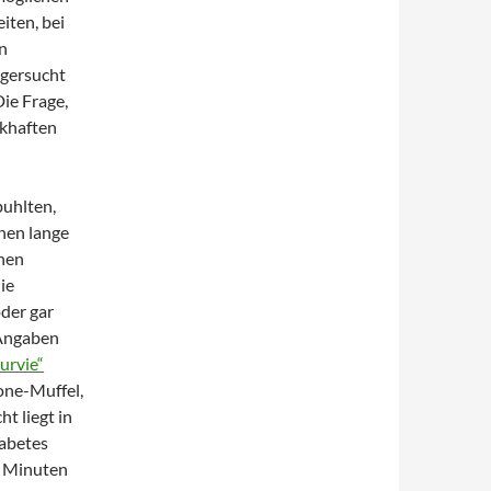
iten, bei
en
agersucht
Die Frage,
nkhaften
buhlten,
nen lange
chen
ie
oder gar
 Angaben
urvie“
one-Muffel,
t liegt in
iabetes
ar Minuten