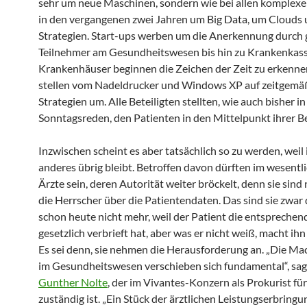
sehr um neue Maschinen, sondern wie bei allen komplex
in den vergangenen zwei Jahren um Big Data, um Clouds u
Strategien. Start-ups werben um die Anerkennung durch
Teilnehmer am Gesundheitswesen bis hin zu Krankenkass
Krankenhäuser beginnen die Zeichen der Zeit zu erkenn
stellen vom Nadeldrucker und Windows XP auf zeitgemäß
Strategien um. Alle Beteiligten stellten, wie auch bisher in
Sonntagsreden, den Patienten in den Mittelpunkt ihrer
Inzwischen scheint es aber tatsächlich so zu werden, weil
anderes übrig bleibt. Betroffen davon dürften im wesentl
Ärzte sein, deren Autorität weiter bröckelt, denn sie sind
die Herrscher über die Patientendaten. Das sind sie zwar 
schon heute nicht mehr, weil der Patient die entspreche
gesetzlich verbrieft hat, aber was er nicht weiß, macht ihn
Es sei denn, sie nehmen die Herausforderung an. „Die Ma
im Gesundheitswesen verschieben sich fundamental“, sag
Gunther Nolte
, der im Vivantes-Konzern als Prokurist für
zuständig ist. „Ein Stück der ärztlichen Leistungserbringu