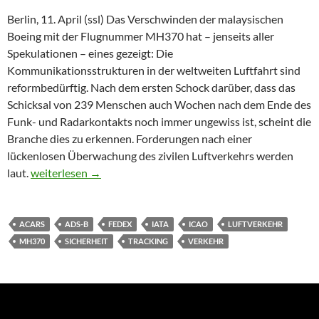
Berlin, 11. April (ssl) Das Verschwinden der malaysischen
Boeing mit der Flugnummer MH370 hat – jenseits aller
Spekulationen – eines gezeigt: Die
Kommunikationsstrukturen in der weltweiten Luftfahrt sind
reformbedürftig. Nach dem ersten Schock darüber, dass das
Schicksal von 239 Menschen auch Wochen nach dem Ende des
Funk- und Radarkontakts noch immer ungewiss ist, scheint die
Branche dies zu erkennen. Forderungen nach einer
lückenlosen Überwachung des zivilen Luftverkehrs werden
Ruf nach Flugzeug-Tracking wird lauter
laut.
weiterlesen
→
ACARS
ADS-B
FEDEX
IATA
ICAO
LUFTVERKEHR
MH370
SICHERHEIT
TRACKING
VERKEHR