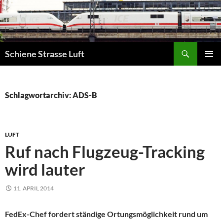
Zum
Inhalt
springen
Suchen
Schiene Strasse Luft
PRIMÄR
MENÜ
Schlagwortarchiv: ADS-B
LUFT
Ruf nach Flugzeug-Tracking
wird lauter
11. APRIL 2014
FedEx-Chef fordert ständige Ortungsmöglichkeit rund um