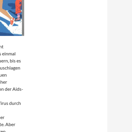
ht
s einmal
ern, bis es
zuschlagen
euen
aher
on der Aids-
Virus durch
er
te. Aber
ren