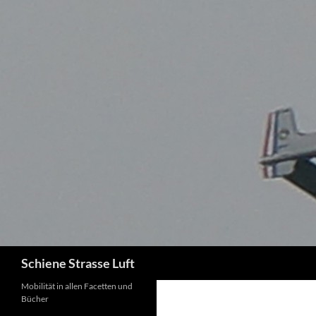
Zum
Inhalt
springen
Suchen
Schiene Strasse Luft
Mobilität in allen Facetten und
Bücher