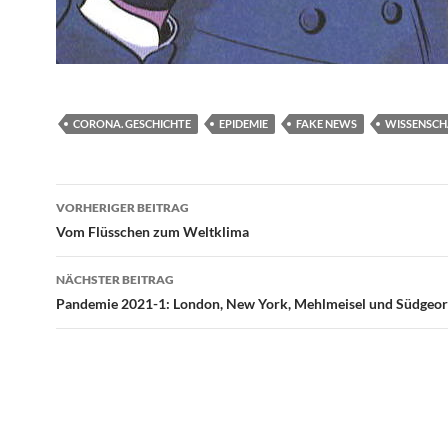
CORONA. GESCHICHTE
EPIDEMIE
FAKE NEWS
WISSENSCH
Beitragsnavigation
VORHERIGER BEITRAG
Vom Flüsschen zum Weltklima
NÄCHSTER BEITRAG
Pandemie 2021-1: London, New York, Mehlmeisel und Südgeor