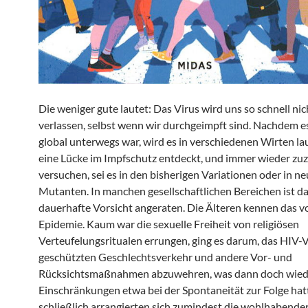
Die weniger gute lautet: Das Virus wird uns so schnell nic
verlassen, selbst wenn wir durchgeimpft sind. Nachdem e
global unterwegs war, wird es in verschiedenen Wirten lau
eine Lücke im Impfschutz entdeckt, und immer wieder zu
versuchen, sei es in den bisherigen Variationen oder in n
Mutanten. In manchen gesellschaftlichen Bereichen ist d
dauerhafte Vorsicht angeraten. Die Älteren kennen das v
Epidemie. Kaum war die sexuelle Freiheit von religiösen
Verteufelungsritualen errungen, ging es darum, das HIV-
geschützten Geschlechtsverkehr und andere Vor- und
Rücksichtsmaßnahmen abzuwehren, was dann doch wied
Einschränkungen etwa bei der Spontaneität zur Folge hat
schließlich arrangierten sich zumindest die wohlhabende