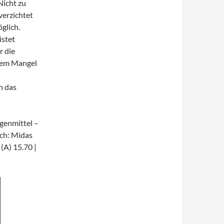
Nicht zu
verzichtet
glich.
istet
r die
esem Mangel
n das
genmittel –
ich: Midas
(A) 15.70 |