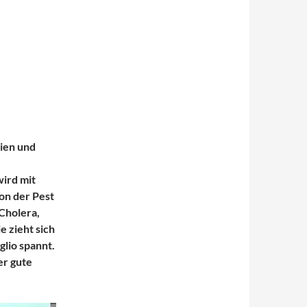
ien und
ird mit
on der Pest
Cholera,
e zieht sich
glio spannt.
er gute