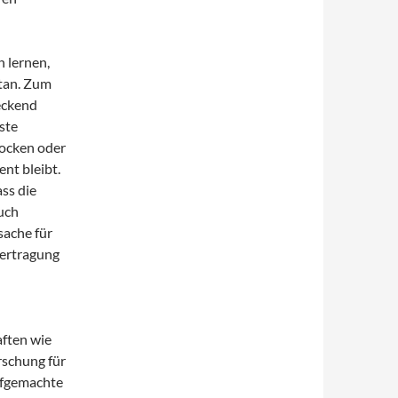
 lernen,
etan. Zum
eckend
ste
ocken oder
nt bleibt.
ass die
uch
sache für
bertragung
ften wie
rschung für
ufgemachte