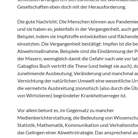
Gesellschaften eben doch mit der Herausforderung.
Die gute Nachricht: Die Menschen können aus Pandemien
und sie haben es, jedenfalls in der Vergangenheit, auch g
Beispiel, indem sie Impfstoffe entwickelten und flächend
einsetzten. Die Vergangenheit bestätigt: Impfen ist die be
Abwehrmaßnahme. Beispiele sind die Eindämmung der P
der Masern, wenngleich damit die Gefahr nach wie vor late
Gabaglios Buch vertritt die These (und belegt sie auch), d
zunehmende Ausbeutung, Veränderung und manchmal a
Vernichtung der natürlichen Umwelt eine wesentliche Ur
die vermehrte Ausbreitung zoonotisch (also durch die Ü
von Wirtstieren) begründeter Krankheitserreger ist.
Vor allem betont es, im Gegensatz zu mancher
Medienberichterstattung, die Bedeutung von Wissenscha
Statistik, Mathematik, Kommunikation und Verhaltensfo
das Gelingen einer Abwehrstrategie. Das ansprechend a