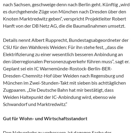
nach Sachsen, geschweige denn nach Berlin geht. Künftig „wird
es durchgehende Züge von München nach Dresden über den
Knoten Marktredwitz geben“, verspricht Projektleiter Robert
Hanft von der DB Netz AG, die die Baumaßnahmen umsetzt.
Details nennt Albert Rupprecht, Bundestagsabgeordneter der
CSU für den Wahlkreis Weiden: Für ihn stehe fest, „dass die
Elektrifizierung zu einer wesentlich besseren Anbindung an
den überregionalen Personenzugverkehr führen muss“, sagt er.
Geplant sei ein IC Warnemünde-Rostock-Berlin-BER-
Dresden-Chemnitz-Hof über Weiden nach Regensburg und
München im Zwei-Stunden-Takt mit sieben bis achttäglichen
Zugpaaren. „Die Deutsche Bahn hat mir bestätigt, dass
Weiden Haltepunkt der IC-Anbindung wird, ebenso wie
Schwandorf und Marktredwitz.“
Gut für Wohn- und Wirtschaftsstandort
Den Nahverkehr zu verbessern, ist dagegen Sache der