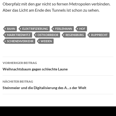
Oberpfalz mit den gar nicht so fernen Metropolen verbinden.
Aber das Licht am Ende des Tunnels ist schon zu sehen.
BAHN
ELEKTRIFIZIERUNG
FERLEMANN
HOF
MARKTREDWITZ
OSTKORRIDOR
REGENSBURG
RUPPRECHT
SCHIENENVERKEHR
WEIDEN
Beitragsnavigation
VORHERIGER BEITRAG
Weihnachtsbaum gegen schlechte Laune
NÄCHSTER BEITRAG
Steinmeier und die Digitalisierung des A…s der Welt