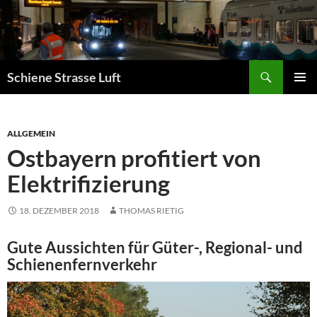
Zum
Inhalt
springen
Suchen
Schiene Strasse Luft
PRIMÄR
MENÜ
ALLGEMEIN
Ostbayern profitiert von
Elektrifizierung
18. DEZEMBER 2018
THOMAS RIETIG
Gute Aussichten für Güter-, Regional- und
Schienenfernverkehr