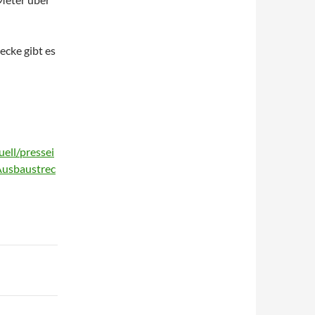
cke gibt es
ell/pressei
Ausbaustrec