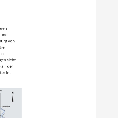
eren
 und
burg von
die
hen
gen sieht
all, der
ter im