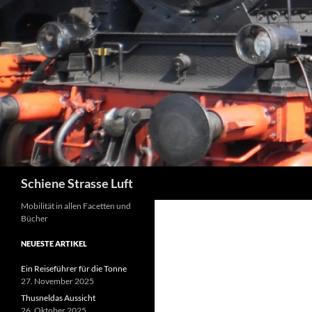
Zum
Inhalt
springen
Suchen
Schiene Strasse Luft
Mobilität in allen Facetten und
Bücher
NEUESTE ARTIKEL
Ein Reiseführer für die Tonne
27. November 2025
Thusneldas Aussicht
26. Oktober 2025