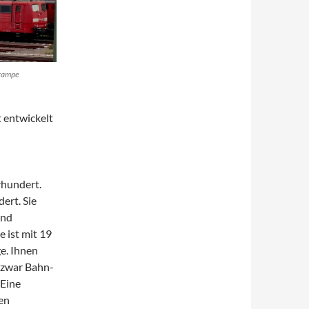
trampe
t entwickelt
rhundert.
ert. Sie
und
 ist mit 19
e. Ihnen
 zwar Bahn-
 Eine
en