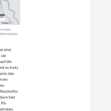
ie lesbar.
 DB ProjektBau
pe sind
 sie
auf die
mt es trotz
rio, das
l ein
des
 Abschnitts
itern hier
 PS-
getreten.