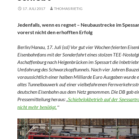
17. JULI 2017
THOMAS RIETIG
Jedenfalls, wenn es regnet – Neubaustrecke im Spessar
vorerst nicht den erhofften Erfolg
Berlin/Hanau, 17. Juli (ssl) Vor gut vier Wochen feierten Eise
Eisenbahnfans mit der Sonderfahrt eines stolzen TEE-Nostalg
Aschaffenburg nach Heigenbrücken im Spessart die Inbetrie
Umfahrung des Schwarzkopftunnels. Nach vier Jahren Bauzei
voraussichtlich einer halben Milliarde Euro Ausgaben wurde 
altes Tunnelbauwerk auf einer vielbefahrenen Fernverkehrsst
deutschen Eisenbahn aus dem Netz genommen. Die DB gab ei
Pressemitteilung heraus: „
Schiebelokbetrieb auf der Spessart
nicht mehr benötigt.
“