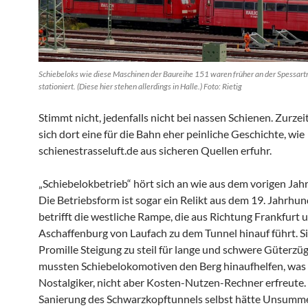
Schiebeloks wie diese Maschinen der Baureihe 151 waren früher an der Spessar
stationiert. (Diese hier stehen allerdings in Halle.) Foto: Rietig
Stimmt nicht, jedenfalls nicht bei nassen Schienen. Zurzei
sich dort eine für die Bahn eher peinliche Geschichte, wie
schienestrasseluft.de aus sicheren Quellen erfuhr.
„Schiebelokbetrieb“ hört sich an wie aus dem vorigen Jah
Die Betriebsform ist sogar ein Relikt aus dem 19. Jahrhund
betrifft die westliche Rampe, die aus Richtung Frankfurt 
Aschaffenburg von Laufach zu dem Tunnel hinauf führt. Sie
Promille Steigung zu steil für lange und schwere Güterzüg
mussten Schiebelokomotiven den Berg hinaufhelfen, was
Nostalgiker, nicht aber Kosten-Nutzen-Rechner erfreute.
Sanierung des Schwarzkopftunnels selbst hätte Unsumm