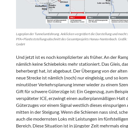
Lageplan der Tunnelumfahrung. Anklicken vergrößert die Darstellung und macht s
PFA=Planfeststellungsabschnitt des Gesamtprojekts Hanau-Nantenbach. Grafik:
GmbH
Und jetzt ist es noch komplizierter als früher. An der Ram
nämlich keine Schiebeloks mehr stationiert. Das Gleis, das
beherbergt hat, ist abgebaut. Der Übergang von der alten 
neue Strecke ist nämlich (noch) nur eingleisig, und so kom
minutiöser Verkehrsplanung immer wieder zu einem Szena
Gift für schwere Güterzüge ist: Ein Gegenzug, zum Beispie
verspäteter ICE, erzwingt einen außerplanmäßigen Halt 
Güterzuges vor einem Signal westlich dieses einspurigen
mitten in der Steigung. Wenn die Schienen nass sind, sche
auch die modernsten Loks mit Leistungen im fünfstelligen
Bereich. Diese Situation ist in jüngster Zeit mehrmals ein