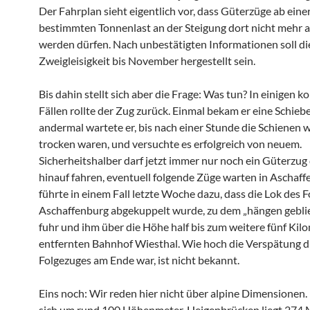
Der Fahrplan sieht eigentlich vor, dass Güterzüge ab eine
bestimmten Tonnenlast an der Steigung dort nicht mehr 
werden dürfen. Nach unbestätigten Informationen soll di
Zweigleisigkeit bis November hergestellt sein.
Bis dahin stellt sich aber die Frage: Was tun? In einigen k
Fällen rollte der Zug zurück. Einmal bekam er eine Schiebe
andermal wartete er, bis nach einer Stunde die Schienen 
trocken waren, und versuchte es erfolgreich von neuem.
Sicherheitshalber darf jetzt immer nur noch ein Güterzug
hinauf fahren, eventuell folgende Züge warten in Aschaff
führte in einem Fall letzte Woche dazu, dass die Lok des F
Aschaffenburg abgekuppelt wurde, zu dem „hängen gebl
fuhr und ihm über die Höhe half bis zum weitere fünf Kil
entfernten Bahnhof Wiesthal. Wie hoch die Verspätung d
Folgezuges am Ende war, ist nicht bekannt.
Eins noch: Wir reden hier nicht über alpine Dimensionen.
sich um rund 100 Höhenmeter. Heigenbrücken liegt 274 