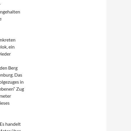
r
angehalten
e
onkreten
lok, ein
wieder
 den Berg
enburg. Das
olgezuges in
iebenen“ Zug
ometer
ieses
 Es handelt
Meter über