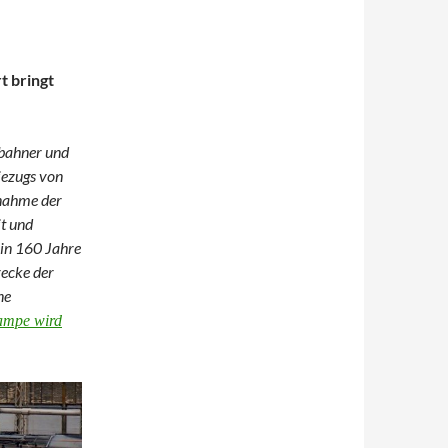
t bringt
nbahner und
iezugs von
bnahme der
t und
ein 160 Jahre
recke der
ne
rampe wird