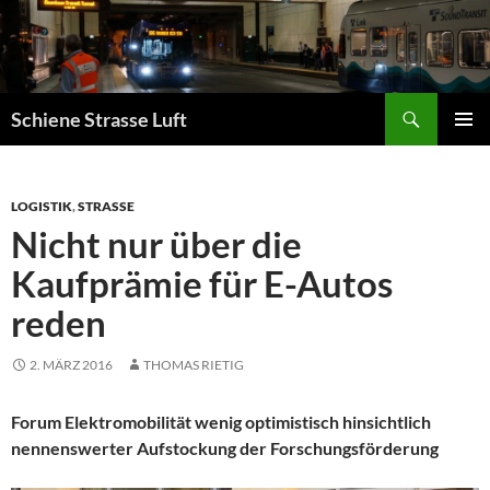
Zum
Inhalt
springen
Suchen
Schiene Strasse Luft
PRIMÄR
MENÜ
LOGISTIK
,
STRASSE
Nicht nur über die
Kaufprämie für E-Autos
reden
2. MÄRZ 2016
THOMAS RIETIG
Forum Elektromobilität wenig optimistisch hinsichtlich
nennenswerter Aufstockung der Forschungsförderung