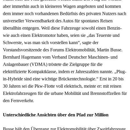
aber immerhin
auch in kleineren Wagen
angeboten und kommen
dem immer noch vorhandenen Bedürfnis des privaten Nutzers nach
univers
ell
er Verwendbarkeit des Autos für spontanes Reisen
überallhin entgegen. Weil diese Fahrzeuge sowohl einen Benzin-
wie auch einen Elektromotor haben, seien sie „das Teuerste und
Schwerste, was man sich vorstellen kann“, sagte der
Vorstandsvorsitzende des Forums Elektromobilität, Martin Busse.
Bernhard Hagemann vom Verband Deutscher Maschinen- und
Anlagenbauer (VDMA) tröstete die Zielgruppe für die
elektrifizierte Kompaktklasse, indem er Jahreszahlen nannte. „Plug-
in-Hybride sind eine wichtige Brückentechnologie.“ Erst in 20 bis
30 Jahren sei die Pkw-Flotte voll elektrisch, meinte er: mit reinen
Elektrofahrzeugen für die urbane Mobilität und Brennstoffzellen für
den Fernverkehr.
Unterschiedliche Ansichten über den Pfad zur Million
Busse hält den Übergang zur Elektromobilität über Zweitfahrzeuge