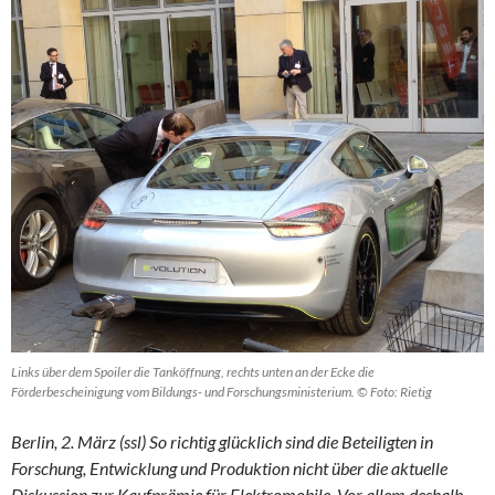
Links über dem Spoiler die Tanköffnung, rechts unten an der Ecke die
Förderbescheinigung vom Bildungs- und Forschungsministerium. © Foto: Rietig
Berlin, 2. März (ssl) So richtig glücklich sind die Beteiligten in
Forschung, Entwicklung und Produktion nicht über die aktuelle
Diskussion zur Kaufprämie für Elektromobile. Vor allem deshalb,