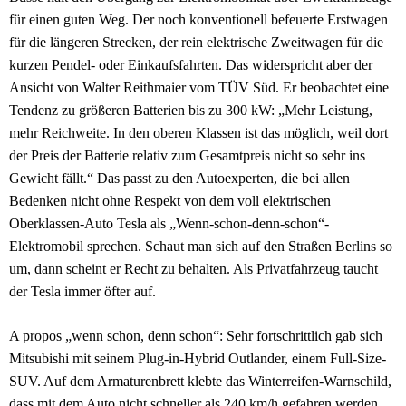
für einen guten Weg. Der noch konventionell befeuerte Erstwagen
für die längeren Strecken, der rein elektrische Zweitwagen für die
kurzen Pendel- oder Einkaufsfahrten. Das widerspricht aber der
Ansicht von Walter Reithmaier vom TÜV Süd. Er beobachtet eine
Tendenz zu größeren Batterien bis zu 300 kW: „Mehr Leistung,
mehr Reichweite. In den oberen Klassen ist das möglich, weil dort
der Preis der Batterie relativ zum Gesamtpreis nicht so sehr ins
Gewicht fällt.“ Das passt zu den Autoexperten, die bei allen
Bedenken nicht ohne Respekt von dem voll elektrischen
Oberklassen-Auto Tesla als „Wenn-schon-denn-schon“-
Elektromobil sprechen. Schaut man sich auf den Straßen Berlins so
um, dann scheint er Recht zu behalten. Als Privatfahrzeug taucht
der Tesla immer öfter auf.
A propos „wenn schon, denn schon“: Sehr fortschrittlich gab sich
Mitsubishi mit seinem Plug-in-Hybrid Outlander, einem Full-Size-
SUV. Auf dem Armaturenbrett klebte das Winterreifen-Warnschild,
dass mit dem Auto nicht schneller als 240 km/h gefahren werden