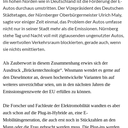
Im hohen Norden wie in Deutschland ist die Förderung der E-
Autos durchaus umstritten. Der Vizepräsident des Deutschen
Städtetages, der Nürnberger Oberbürgermeister Ulrich Maly,
sagte vor einiger Zeit einmal, das Problem der Autos umfasse
nicht nur in seiner Stadt mehr als die Emissionen. Nürnberg
stehe Tag und Nacht voll mit zigtausenden ungenutzter Autos,
die wertvollen Verkehrsraum blockierten, gerade auch, wenn
sie nichts emittierten.
Als Zauberwort in diesem Zusammenhang erwies sich der
Ausdruck „Brückentechnologie“. Wissmann wendet es gerne auf
den Dieselmotor an, dessen hochentwickelte Varianten
bis auf
weiteres
unverzichtbar seien, um in den nächsten Jahren die
Emissionsgrenzwerte der EU erfüllen zu können.
Die Forscher und Fachleute der Elektromobilität wandten es aber
auch schon auf die Plug-in-Hybride an, eine E-
Mobilitätsgeneration, die auch erst noch in Stückzahlen an den
Mann oder die Frau gebracht werden muss. Die Plug-ins werden