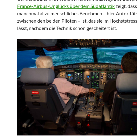
France-Airbus-Unglücks über dem Südatlantik
zeigt, dass
manchmal allzu menschliches Benehmen – hier Autorität
zwischen den beiden Piloten – ist, das sie im Höchststres
lässt, nachdem die Technik schon gescheitert ist.