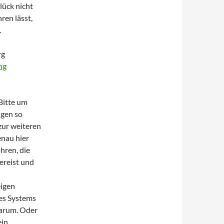
lück nicht
ren lässt,
.
rg
ng
Bitte um
igen so
 zur weiteren
nau hier
ohren, die
ereist und
eigen
des Systems
warum. Oder
ein