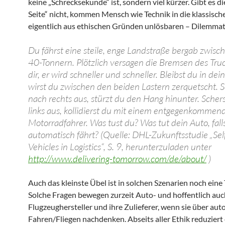
keine „Schrecksekunde“ ist, sondern viel kürzer. Gibt es di
Seite“ nicht, kommen Mensch wie Technik in die klassisch
eigentlich aus ethischen Gründen unlösbaren – Dilemmat
Du fährst eine steile, enge Landstraße bergab zwisc
40-Tonnern. Plötzlich versagen die Bremsen des Truc
dir, er wird schneller und schneller. Bleibst du in dei
wirst du zwischen den beiden Lastern zerquetscht. S
nach rechts aus, stürzt du den Hang hinunter. Scher
links aus, kollidierst du mit einem entgegenkommen
Motorradfahrer. Was tust du? Was tut dein Auto, fall
automatisch fährt? (Quelle: DHL-Zukunftsstudie „Sel
Vehicles in Logistics“, S. 9, herunterzuladen unter
http://www.delivering-tomorrow.com/de/about/
)
Auch das kleinste Übel ist in solchen Szenarien noch eine
Solche Fragen bewegen zurzeit Auto- und hoffentlich auc
Flugzeughersteller und ihre Zulieferer, wenn sie über au
Fahren/Fliegen nachdenken. Abseits aller Ethik reduziert 