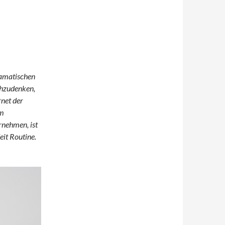
ramatischen
chzudenken,
rnet der
em
rnehmen, ist
eit Routine.