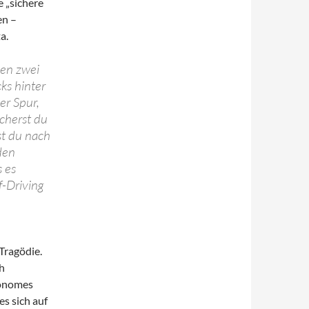
e „sichere
en –
a.
hen zwei
ks hinter
ner Spur,
cherst du
st du nach
den
s es
f-Driving
 Tragödie.
h
tonomes
es sich auf