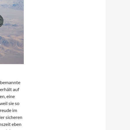
unbemannte
erhält auf
en, eine
weil sie so
freude im
er sicheren
nszeit eben