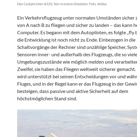
Das Cockpit einer A320, hier in einem Simulator. Foto: Airbus
Ein Verkehrsflugzeug unter normalen Umständen sicher z
von A nach B zu fliegen und sicher zu landen – das kann h
Computer. Es begann mit dem Autopiloten, es folgte „fly b
die Entwicklung ist noch nicht zu Ende. Einbezogen in die
Schaltvorgänge der Rechner sind unzählige Speicher, Sys
Sensoren inner- und außerhalb des Flugzeugs, die so viel
Umgebungszustände wie möglich melden und verarbeiten
Zweifel, sie haben das Fliegen weltweit sicherer gemacht.
wird unterstützt bei seinen Entscheidungen vor und wäh
Fluges, und in der Regel kann er das Flugzeug in der Gewi
besteigen, dass passive und aktive Sicherheit auf dem
höchstmöglichen Stand sind.