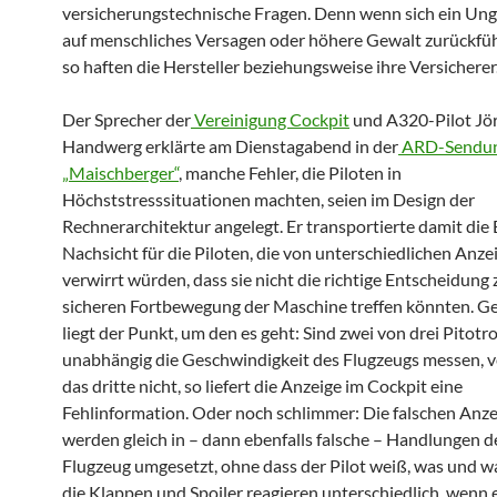
versicherungstechnische Fragen. Denn wenn sich ein Ung
auf menschliches Versagen oder höhere Gewalt zurückfüh
so haften die Hersteller beziehungsweise ihre Versicherer
Der Sprecher der
Vereinigung Cockpit
und A320-Pilot Jö
Handwerg erklärte am Dienstagabend in der
ARD-Sendu
„Maischberger“
, manche Fehler, die Piloten in
Höchststresssituationen machten, seien im Design der
Rechnerarchitektur angelegt. Er transportierte damit die 
Nachsicht für die Piloten, die von unterschiedlichen Anze
verwirrt würden, dass sie nicht die richtige Entscheidung
sicheren Fortbewegung der Maschine treffen könnten. Ge
liegt der Punkt, um den es geht: Sind zwei von drei Pitotr
unabhängig die Geschwindigkeit des Flugzeugs messen, v
das dritte nicht, so liefert die Anzeige im Cockpit eine
Fehlinformation. Oder noch schlimmer: Die falschen Anz
werden gleich in – dann ebenfalls falsche – Handlungen 
Flugzeug umgesetzt, ohne dass der Pilot weiß, was und 
die Klappen und Spoiler reagieren unterschiedlich, wenn 