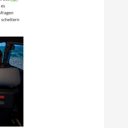
 es
sfragen
s scheitern