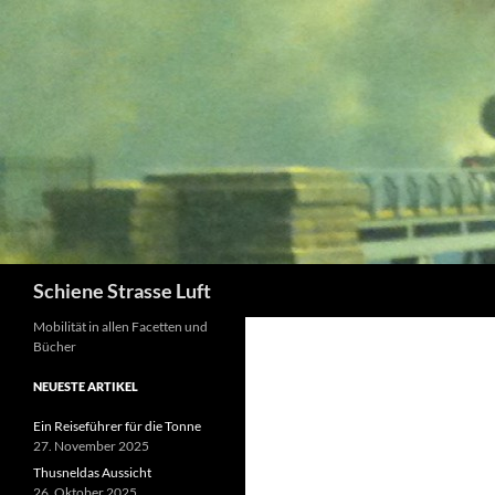
Zum
Inhalt
springen
Suchen
Schiene Strasse Luft
Mobilität in allen Facetten und
Bücher
NEUESTE ARTIKEL
Ein Reiseführer für die Tonne
27. November 2025
Thusneldas Aussicht
26. Oktober 2025