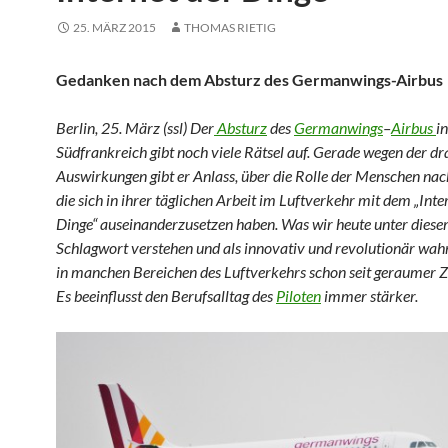
25. MÄRZ 2015
THOMAS RIETIG
Gedanken nach dem Absturz des Germanwings-Airbus
Berlin, 25. März (ssl) Der
Absturz
des
Germanwings
–
Airbus
in
Südfrankreich gibt noch viele Rätsel auf. Gerade wegen der d
Auswirkungen gibt er Anlass, über die Rolle der Menschen na
die sich in ihrer täglichen Arbeit im Luftverkehr mit dem „Inte
Dinge“ auseinanderzusetzen haben. Was wir heute unter dies
Schlagwort verstehen und als innovativ und revolutionär wah
in manchen Bereichen des Luftverkehrs schon seit geraumer Z
Es beeinflusst den Berufsalltag des
Piloten
immer stärker.