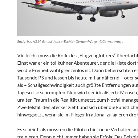
Ein Airbus A319 der Lufthansa-Tochter German Wings. ©Germanwings
Vielleicht muss die Rolle des „Flugzeugführers“ überdach
Einst war er ein tollkühner Abenteurer, der die Kiste dort
wo die Freiheit wohl grenzenlos ist. Dann beherrschten er
Tausende PS und lassen bis heute mit annähernd – oder 
als – Schallgeschwindigkeit auch größte Entfernungen auf
Tagesreise schrumpfen. Nun wird der idealisierte Mensch,
uralten Traum in die Realität umsetzt, zum Notfallmanager
Zweifelsfall den Stecker zieht und sich über die künstliche
hinwegsetzt, wenn sie im Flieger irrational zu agieren droh
Es scheint, als müssten die Piloten hier neue Verhaltens
trainieren. Denn nicht immer haben sie Erfolg. Das Beispi