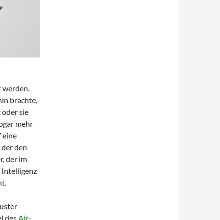
t werden.
hin brachte,
 oder sie
sogar mehr
 eine
 der den
, der im
 Intelligenz
t.
muster
el des
Air-