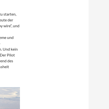
u starten,
eute der
y wire“, und
teme und
e
. Und kein
 Der Pilot
rend des
ssheit