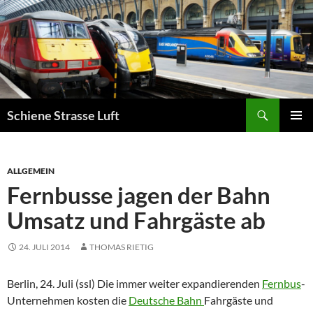
Zum
Inhalt
springen
Suchen
Schiene Strasse Luft
PRIMÄR
MENÜ
ALLGEMEIN
Fernbusse jagen der Bahn
Umsatz und Fahrgäste ab
24. JULI 2014
THOMAS RIETIG
Berlin, 24. Juli (ssl) Die immer weiter expandierenden
Fernbus
-
Unternehmen kosten die
Deutsche Bahn
Fahrgäste und