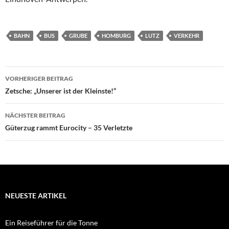
BAHN
BUS
GRUBE
HOMBURG
LUTZ
VERKEHR
Beitragsnavigation
VORHERIGER BEITRAG
Zetsche: „Unserer ist der Kleinste!“
NÄCHSTER BEITRAG
Güterzug rammt Eurocity – 35 Verletzte
NEUESTE ARTIKEL
Ein Reiseführer für die Tonne