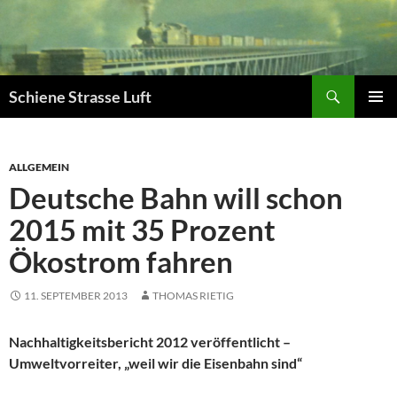
Zum
Inhalt
springen
Suchen
Schiene Strasse Luft
PRIMÄR
MENÜ
ALLGEMEIN
Deutsche Bahn will schon
2015 mit 35 Prozent
Ökostrom fahren
11. SEPTEMBER 2013
THOMAS RIETIG
Nachhaltigkeitsbericht 2012 veröffentlicht –
Umweltvorreiter, „weil wir die Eisenbahn sind“