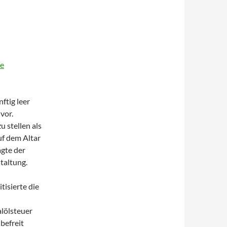
he
ftig leer
vor.
 stellen als
uf dem Altar
agte der
taltung.
itisierte die
alölsteuer
befreit