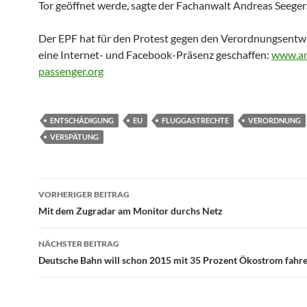
Tor geöffnet werde, sagte der Fachanwalt Andreas Seeger
Der EPF hat für den Protest gegen den Verordnungsentw
eine Internet- und Facebook-Präsenz geschaffen:
www.an
passenger.org
ENTSCHÄDIGUNG
EU
FLUGGASTRECHTE
VERORDNUNG
VERSPÄTUNG
Beitragsnavigation
VORHERIGER BEITRAG
Mit dem Zugradar am Monitor durchs Netz
NÄCHSTER BEITRAG
Deutsche Bahn will schon 2015 mit 35 Prozent Ökostrom fahr