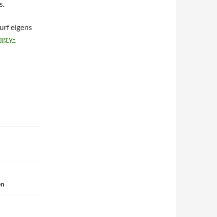
s.
urf eigens
gry-
en