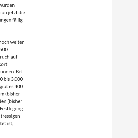
 würden
on jetzt die
ngen fällig
noch weiter
.500
ruch auf
sort
tunden. Bei
0 bis 3.000
gibt es 400
km (bisher
en (bisher
 Festlegung
stressigen
et ist,