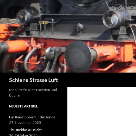
Zum
Inhalt
springen
Suchen
Schiene Strasse Luft
Mobilität in allen Facetten und
Bücher
NEUESTE ARTIKEL
Ein Reiseführer für die Tonne
27. November 2025
Thusneldas Aussicht
26. Oktober 2025