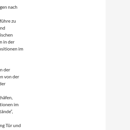
ügen nach
führe zu
und
äischen
n in der
ositionen im
n der
en von der
der
häfen,
tionen im
tände“,
ng Tür und