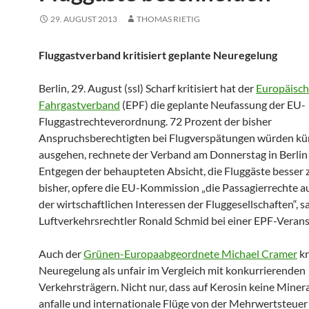
29. AUGUST 2013
THOMAS RIETIG
Fluggastverband kritisiert geplante Neuregelung
Berlin, 29. August (ssl) Scharf kritisiert hat der
Europäisc
Fahrgastverband
(EPF) die geplante Neufassung der EU-
Fluggastrechteverordnung. 72 Prozent der bisher
Anspruchsberechtigten bei Flugverspätungen würden kün
ausgehen, rechnete der Verband am Donnerstag in Berlin 
Entgegen der behaupteten Absicht, die Fluggäste besser zu
bisher, opfere die EU-Kommission „die Passagierrechte a
der wirtschaftlichen Interessen der Fluggesellschaften“, s
Luftverkehrsrechtler Ronald Schmid bei einer EPF-Verans
Auch der
Grünen-Europaabgeordnete Michael Cramer
kr
Neuregelung als unfair im Vergleich mit konkurrierenden
Verkehrsträgern. Nicht nur, dass auf Kerosin keine Miner
anfalle und internationale Flüge von der Mehrwertsteuer 