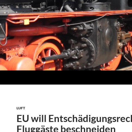
LUFT
EU will Entschädigungsrec
Fluggäste beschneiden