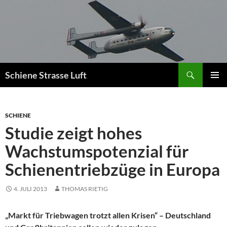
Zum
Inhalt
springen
Suchen
Schiene Strasse Luft
PRIMÄR
MENÜ
SCHIENE
Studie zeigt hohes
Wachstumspotenzial für
Schienentriebzüge in Europa
4. JULI 2013
THOMAS RIETIG
„Markt für Triebwagen trotzt allen Krisen“ – Deutschland