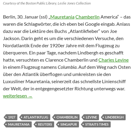
Courtesy of the Boston Public Library, Leslie Jones Collection
Berlin, 30. Januar (ssl) „
Mauretania
Chamberlin
America“ – das
waren die Schlagwörter, die ich eben bei Google eingab. Anlass
dazu war die Lektüre des Buchs „Atlantikfieber“ von Joe
Jackson. Darin geht es um die verschiedenen Versuche, den
Nordatlantik Ende der 1920er Jahre mit dem Flugzeug zu
überqueren. Ein paar Tage, nachdem Lindbergh es geschafft
hatte, versuchten es Clarence Chamberlin und
Charles Levine
in einem Flugzeug namens
Columbia
. Auf dem Weg nach Osten
über den Atlantik überflogen und umkreisten sie den
Luxusliner Mauretania, seinerzeit das schnellste Linienschiff
der Welt, der in entgegengesetzter Richtung unterwegs war.
Mauretania Chamberlin America
weiterlesen
→
1927
ATLANTIKFLUG
CHAMBERLIN
LEVINE
LINDBERGH
MAURETANIA
REUTERS
SINGAPUR
STRAITS TIMES