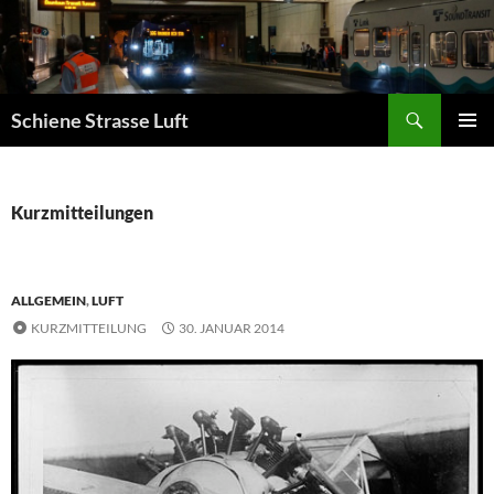
Zum
Inhalt
springen
Suchen
Schiene Strasse Luft
PRIMÄR
MENÜ
Kurzmitteilungen
ALLGEMEIN
,
LUFT
KURZMITTEILUNG
30. JANUAR 2014