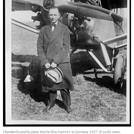
Chamberlin and his plane that he flew from N.Y. to Germany 1927. © Leslie Jones.