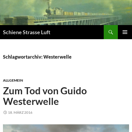
Zum
Inhalt
springen
Suchen
Schiene Strasse Luft
PRIMÄR
MENÜ
Schlagwortarchiv: Westerwelle
ALLGEMEIN
Zum Tod von Guido
Westerwelle
18. MÄRZ 2016