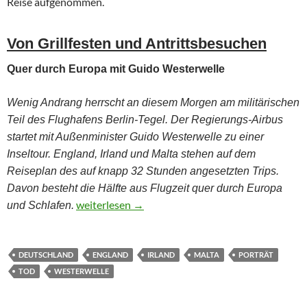
Reise aufgenommen.
Von Grillfesten und Antrittsbesuchen
Quer durch Europa mit Guido Westerwelle
Wenig Andrang herrscht an diesem Morgen am militärischen
Teil des Flughafens Berlin-Tegel. Der Regierungs-Airbus
startet mit Außenminister Guido Westerwelle zu einer
Inseltour. England, Irland und Malta stehen auf dem
Reiseplan des auf knapp 32 Stunden angesetzten Trips.
Davon besteht die Hälfte aus Flugzeit quer durch Europa
Zum Tod von Guido Westerwelle
weiterlesen
→
und Schlafen.
DEUTSCHLAND
ENGLAND
IRLAND
MALTA
PORTRÄT
TOD
WESTERWELLE