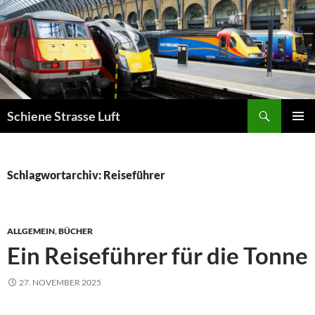
Zum
Inhalt
springen
Suchen
Schiene Strasse Luft
PRIMÄR
MENÜ
Schlagwortarchiv: Reiseführer
ALLGEMEIN
,
BÜCHER
Ein Reiseführer für die Tonne
27. NOVEMBER 2025