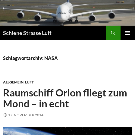
Zum
Inhalt
springen
Suchen
Schiene Strasse Luft
PRIMÄR
MENÜ
Schlagwortarchiv: NASA
ALLGEMEIN
,
LUFT
Raumschiff Orion fliegt zum
Mond – in echt
17. NOVEMBER 2014