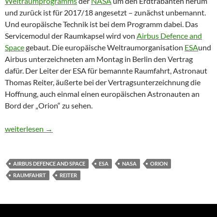
Weltraumprogramms
der
NASA
um den Erdtrabanten herum
und zurück ist für 2017/18 angesetzt – zunächst unbemannt.
Und europäische Technik ist bei dem Programm dabei. Das
Servicemodul der Raumkapsel wird von
Airbus Defence and
Space
gebaut. Die europäische Weltraumorganisation
ESA
und
Airbus unterzeichneten am Montag in Berlin den Vertrag
dafür. Der Leiter der ESA für bemannte Raumfahrt, Astronaut
Thomas Reiter, äußerte bei der Vertragsunterzeichnung die
Hoffnung, auch einmal einen europäischen Astronauten an
Bord der „Orion“ zu sehen.
Raumschiff Orion fliegt zum Mond – in echt
weiterlesen
→
AIRBUS DEFENCE AND SPACE
ESA
NASA
ORION
RAUMFAHRT
REITER