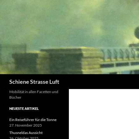
Zum
Inhalt
springen
Suchen
Schiene Strasse Luft
Mobilität in allen Facetten und
Bücher
NEUESTE ARTIKEL
Ein Reiseführer für die Tonne
27. November 2025
Thusneldas Aussicht
26. Oktober 2025