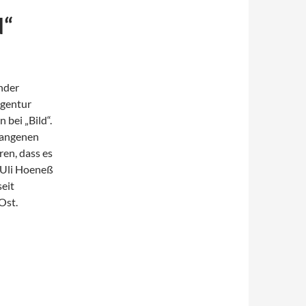
d“
nder
agentur
 bei „Bild“.
rgangenen
en, dass es
 Uli Hoeneß
seit
Ost.