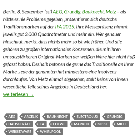
Berlin, 8. September (ssl)
AEG
,
Grundig
,
Bauknecht
,
Metz
– als
hätte es nie Probleme gegeben, präsentieren sich deutsche
Traditionsmarken auf der
IFA 2015
. Ihre Messepräsenz nimmt
jeweils gut 3.000 Quadratmeter und mehr ein. Wer genauer
hinschaut, merkt, dass nichts mehr so ist wie früher. Und alle
gehören zu großen internationalen Konzernen, die mit ihren
umsatzstärkeren Original-Marken der weißen Ware hier nicht Fuß
gefasst haben. Deshalb betonen sie gerne das Traditionelle an ihrer
Marke. Jede der genannten hat mindestens eine Insolvenz
durchlaufen. Von Metz einmal abgesehen, stellt keine von ihnen
wesentliche Teile seines Angebots in Deutschland her.
IFA 2015 – Ein Hauch von Retro in der vernetzten Küche
weiterlesen
→
AEG
ARCELIK
BAUKNECHT
ELECTROLUX
GRUNDIG
HAUSGERÄTE
IFA
LOEWE
MARKEN
MESSE
MIELE
WEISSE WARE
WHIRLPOOL