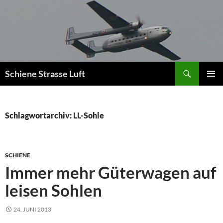
Zum
Inhalt
springen
Suchen
Schiene Strasse Luft
PRIMÄR
MENÜ
Schlagwortarchiv: LL-Sohle
SCHIENE
Immer mehr Güterwagen auf
leisen Sohlen
24. JUNI 2013