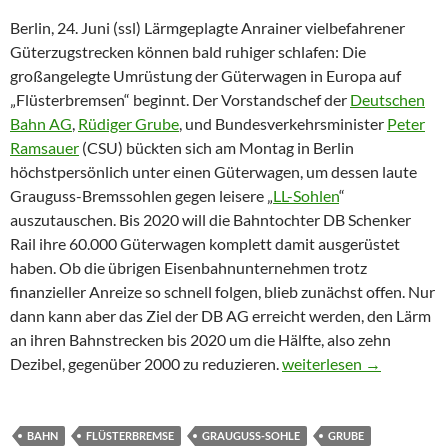
Berlin, 24. Juni (ssl) Lärmgeplagte Anrainer vielbefahrener
Güterzugstrecken können bald ruhiger schlafen: Die
großangelegte Umrüstung der Güterwagen in Europa auf
„Flüsterbremsen“ beginnt. Der Vorstandschef der
Deutschen
Bahn AG
,
Rüdiger Grube
, und Bundesverkehrsminister
Peter
Ramsauer
(CSU) bückten sich am Montag in Berlin
höchstpersönlich unter einen Güterwagen, um dessen laute
Grauguss-Bremssohlen gegen leisere „
LL-Sohlen
“
auszutauschen. Bis 2020 will die Bahntochter DB Schenker
Rail ihre 60.000 Güterwagen komplett damit ausgerüstet
haben. Ob die übrigen Eisenbahnunternehmen trotz
finanzieller Anreize so schnell folgen, blieb zunächst offen. Nur
dann kann aber das Ziel der DB AG erreicht werden, den Lärm
an ihren Bahnstrecken bis 2020 um die Hälfte, also zehn
Immer mehr Güterwagen 
Dezibel, gegenüber 2000 zu reduzieren.
weiterlesen
→
BAHN
FLÜSTERBREMSE
GRAUGUSS-SOHLE
GRUBE