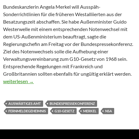
Bundeskanzlerin Angela Merkel will Ausspäh-
Sonderrichtlinien für die früheren Westalliierten aus der
Besatzungszeit abschaffen. Sie habe Außenminister Guido
Westerwelle mit einem entsprechenden Notenwechsel mit
dem US-Außenministerium beauftragt, sagte die
Regierungschefin am Freitag vor der Bundespressekonferenz.
Ziel des Notenwechsels solle die Aufhebung einer
Verwaltungsvereinbarung zum G10-Gesetz von 1968 sein.
Entsprechende Regelungen mit Frankreich und
Großbritannien sollten ebenfalls für ungültig erklärt werden.
Merkel will Ausspäh-Ausnahmen für Westallierte abschaffen
weiterlesen
→
AUSWÄRTIGES AMT
BUNDESPRESSEKONFERENZ
FERNMELDEGEHEIMNIS
G10-GESETZ
MERKEL
NSA