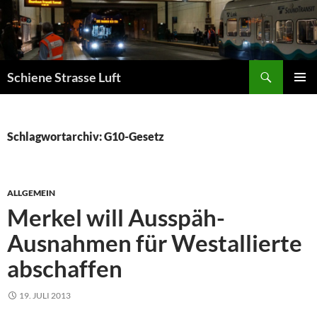
Zum
Inhalt
springen
Suchen
Schiene Strasse Luft
PRIMÄR
MENÜ
Schlagwortarchiv: G10-Gesetz
ALLGEMEIN
Merkel will Ausspäh-
Ausnahmen für Westallierte
abschaffen
19. JULI 2013