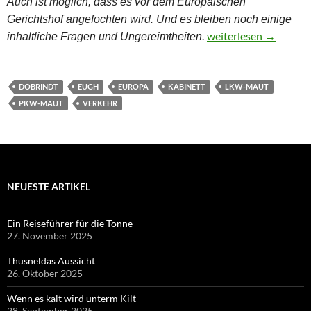
Auch ist möglich, dass es vor dem Europäischen
Gerichtshof angefochten wird. Und es bleiben noch einige
Die Pkw-Maut und die
weiterlesen
→
inhaltliche Fragen und Ungereimtheiten.
DOBRINDT
EUGH
EUROPA
KABINETT
LKW-MAUT
PKW-MAUT
VERKEHR
NEUESTE ARTIKEL
Ein Reiseführer für die Tonne
27. November 2025
Thusneldas Aussicht
26. Oktober 2025
Wenn es kalt wird unterm Kilt
28. September 2025