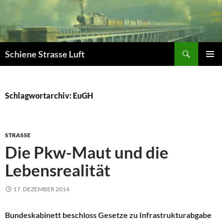
Zum
Inhalt
springen
Suchen
Schiene Strasse Luft
PRIMÄR
MENÜ
Schlagwortarchiv: EuGH
STRASSE
Die Pkw-Maut und die
Lebensrealität
17. DEZEMBER 2014
Bundeskabinett beschloss Gesetze zu Infrastrukturabgabe