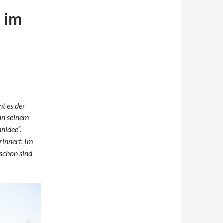
 im
t es der
 an seinem
nidee“.
rinnert. Im
schon sind