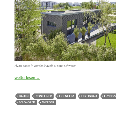
Flying Space in Werder (Havel). © Foto: Schwörer
Mehr als „Schöner wohnen im Container“
weiterlesen
→
BAUEN
CONTAINER
EIGENHEIM
FERTIGBAU
FLYING 
SCHWÖRER
WERDER