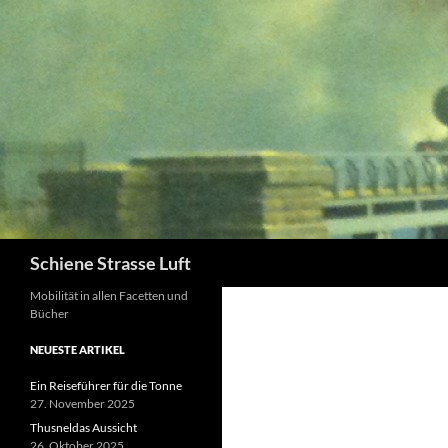
Zum
Inhalt
springen
Suchen
Schiene Strasse Luft
Mobilität in allen Facetten und
Bücher
NEUESTE ARTIKEL
Ein Reiseführer für die Tonne
27. November 2025
Thusneldas Aussicht
26. Oktober 2025