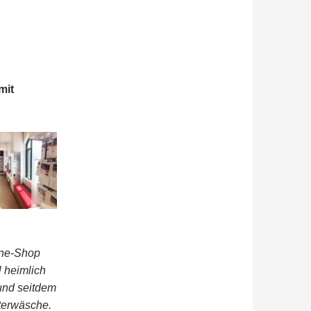
mit
line-Shop
 heimlich
und seitdem
terwäsche.