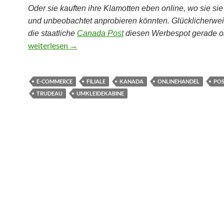
Oder sie kauften ihre Klamotten eben online, wo sie si
und unbeobachtet anprobieren könnten
.
Glücklicherwe
die staatliche
Canada Post
diesen Werbespot gerade ob
Anprobe am Postschalter
weiterlesen
→
E-COMMERCE
FILIALE
KANADA
ONLINEHANDEL
PO
TRUDEAU
UMKLEIDEKABINE