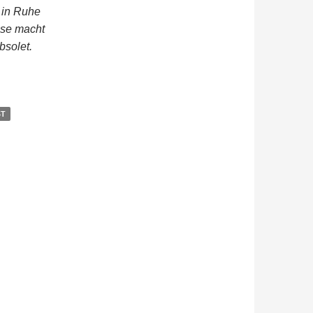
e in Ruhe
ise macht
solet.
ST