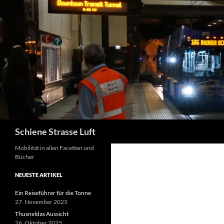
Zum
Inhalt
springen
Suchen
Schiene Strasse Luft
Mobilität in allen Facetten und
Bücher
NEUESTE ARTIKEL
Ein Reiseführer für die Tonne
27. November 2025
Thusneldas Aussicht
26. Oktober 2025