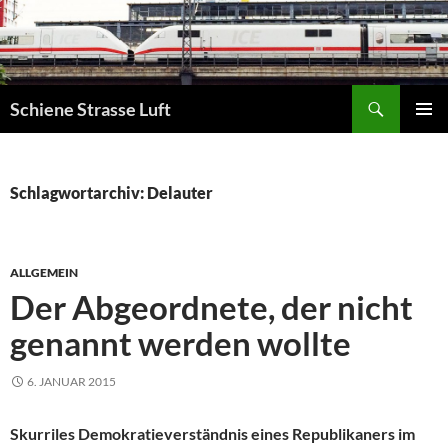
Zum
Inhalt
springen
Suchen
Schiene Strasse Luft
PRIMÄR
MENÜ
Schlagwortarchiv: Delauter
ALLGEMEIN
Der Abgeordnete, der nicht
genannt werden wollte
6. JANUAR 2015
Skurriles Demokratieverständnis eines Republikaners im