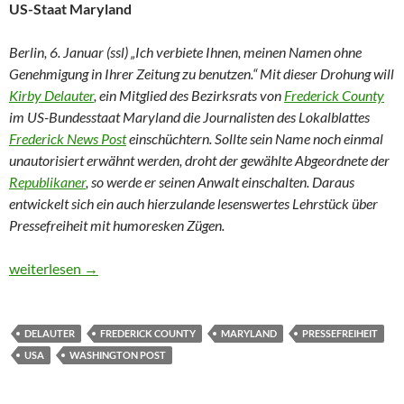
US-Staat Maryland
Berlin, 6. Januar (ssl) „Ich verbiete Ihnen, meinen Namen ohne
Genehmigung in Ihrer Zeitung zu benutzen.“ Mit dieser Drohung will
Kirby Delauter
, ein Mitglied des Bezirksrats von
Frederick County
im US-Bundesstaat Maryland die Journalisten des Lokalblattes
Frederick News Post
einschüchtern. Sollte sein Name noch einmal
unautorisiert erwähnt werden, droht der gewählte Abgeordnete der
Republikaner
, so werde er seinen Anwalt einschalten. Daraus
entwickelt sich ein auch hierzulande lesenswertes Lehrstück über
Pressefreiheit mit humoresken Zügen.
Der Abgeordnete, der nicht genannt werden wollte
weiterlesen
→
DELAUTER
FREDERICK COUNTY
MARYLAND
PRESSEFREIHEIT
USA
WASHINGTON POST